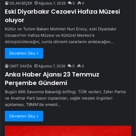
DİLAN BİÇER
Ağustos 7, 2026
0
0
Eski Diyarbakır Cezaevi Hafıza Müzesi
oluyor
Kültür ve Turizm Bakanı Mehmet Nuri Ersoy, eski Diyarbakır
Cezaevi'nin Hafıza Müzesi ve Kültürel Merkez'e
dönüştürüleceğini, cunta dönemi zararlarını anlatacağını…
Devamını Oku »
ÜMİT SAVĞA
Ağustos 7, 2026
0
0
Anka Haber Ajansı 23 Temmuz
Perşembe Gündemi
Bugün Milli Savunma Bakanlığı brifingi, TÜİK verileri, Zafer Partisi
ve Anahtar Parti basın toplantıları, sağlık meslek örgütleri
açıklaması, TBMM'de emekli…
Devamını Oku »