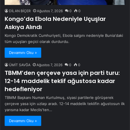
DİLAN BİÇER
Ağustos 7, 2026
0
0
Kongo’da Ebola Nedeniyle Uçuşlar
Askıya Alındı
Kongo Demokratik Cumhuriyeti, Ebola salgını nedeniyle Bunia'daki
tüm uçuşları geçici olarak durdurdu.
Devamını Oku »
ÜMİT SAVĞA
Ağustos 7, 2026
0
0
TBMM’den çerçeve yasa için parti turu:
12-14 maddelik teklif ağustosa kadar
hedefleniyor
TBMM Başkanı Numan Kurtulmuş, siyasi partilerle görüşerek
çerçeve yasa için uzlaşı aradı. 12-14 maddelik teklifin ağustosun ilk
yarısına kadar Meclis'ten…
Devamını Oku »