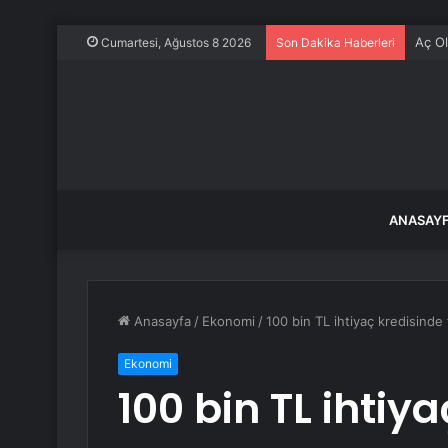
Mersi
Cumartesi, Ağustos 8 2026
Son Dakika Haberleri
ANASAY
Anasayfa
/
Ekonomi
/
100 bin TL ihtiyaç kredisinde
Ekonomi
100 bin TL ihtiya