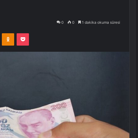
0
0
1 dakika okuma süresi
VKontakte
Odnoklassniki
Pocket