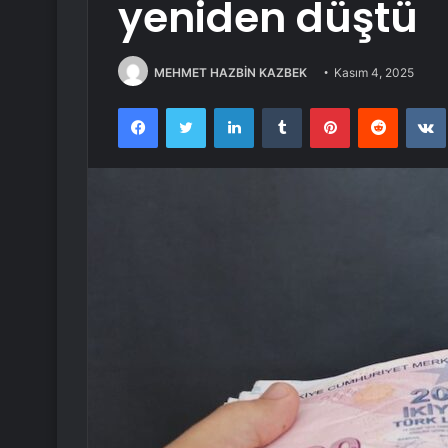
yeniden düştü
MEHMET HAZBİN KAZBEK
Kasım 4, 2025
Facebook
Twitter
LinkedIn
Tumblr
Pinterest
Reddit