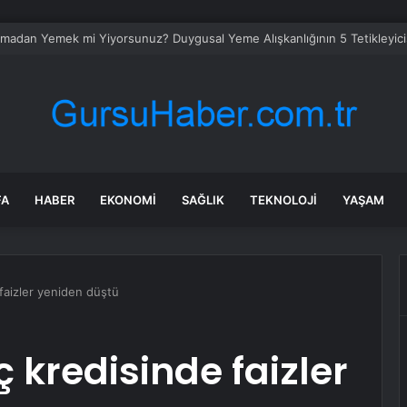
n’de Kurs Merkezleri LGS’de büyük başarıya imza attı
FA
HABER
EKONOMI
SAĞLIK
TEKNOLOJI
YAŞAM
 faizler yeniden düştü
ç kredisinde faizler