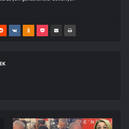
erest
Reddit
VKontakte
Odnoklassniki
Pocket
E-Posta ile paylaş
Yazdır
EK