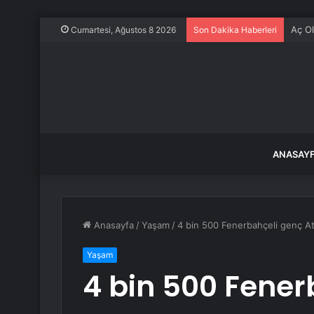
Aç Ol
Cumartesi, Ağustos 8 2026
Son Dakika Haberleri
ANASAY
Anasayfa
/
Yaşam
/
4 bin 500 Fenerbahçeli genç A
Yaşam
4 bin 500 Fener