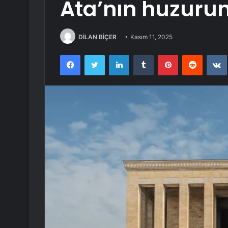
Ata’nın huzuru
DİLAN BİÇER
Kasım 11, 2025
Facebook
Twitter
LinkedIn
Tumblr
Pinterest
Reddit