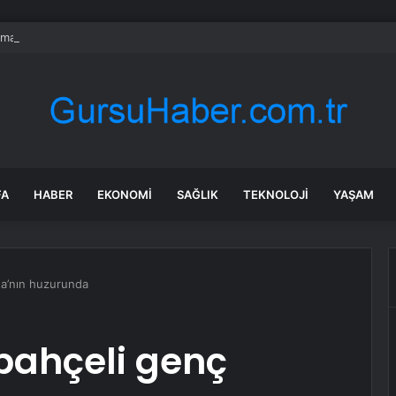
madan Yemek mi Yiyorsunuz? Duygusal Yeme Alışkanlığının 5 Tetikleyici
FA
HABER
EKONOMI
SAĞLIK
TEKNOLOJI
YAŞAM
ta’nın huzurunda
bahçeli genç