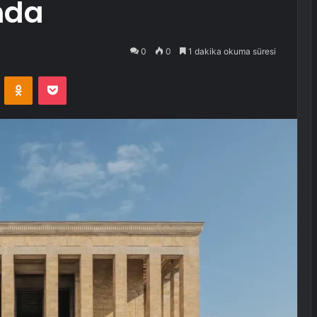
nda
0
0
1 dakika okuma süresi
VKontakte
Odnoklassniki
Pocket