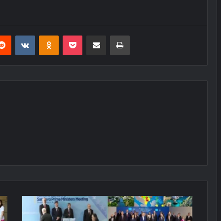
erest
Reddit
VKontakte
Odnoklassniki
Pocket
E-Posta ile paylaş
Yazdır