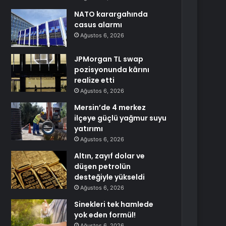
NATO karargahında
casus alarmı
Ağustos 6, 2026
JPMorgan TL swap
pozisyonunda kârını
realize etti
Ağustos 6, 2026
Mersin’de 4 merkez
ilçeye güçlü yağmur suyu
yatırımı
Ağustos 6, 2026
Altın, zayıf dolar ve
düşen petrolün
desteğiyle yükseldi
Ağustos 6, 2026
Sinekleri tek hamlede
yok eden formül!
Ağustos 6, 2026