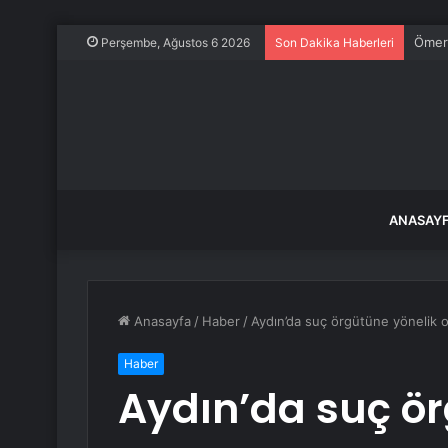
Ömer 
Perşembe, Ağustos 6 2026
Son Dakika Haberleri
ANASAY
Anasayfa
/
Haber
/
Aydın’da suç örgütüne yönelik o
Haber
Aydın’da suç ör