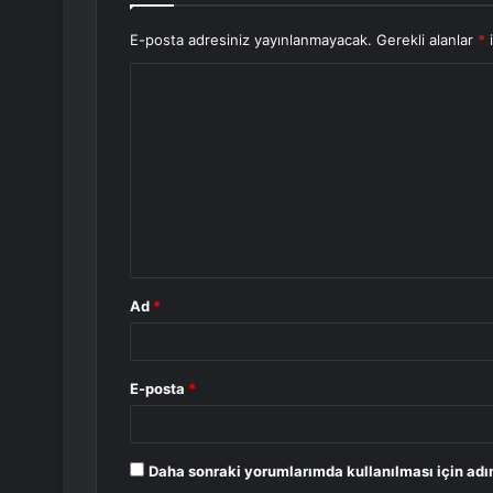
E-posta adresiniz yayınlanmayacak.
Gerekli alanlar
*
i
Y
o
r
u
m
*
Ad
*
E-posta
*
Daha sonraki yorumlarımda kullanılması için adı