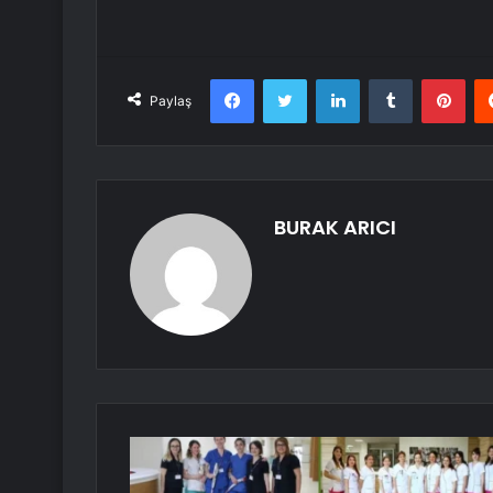
Facebook
Twitter
LinkedIn
Tumblr
Pint
Paylaş
BURAK ARICI