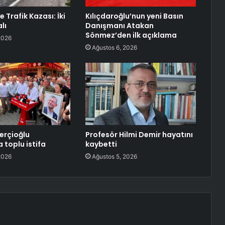
e Trafik Kazası: İki
Kılıçdaroğlu’nun yeni Basın
alı
Danışmanı Atakan
Sönmez’den ilk açıklama
2026
Ağustos 6, 2026
erçioğlu
Profesör Hilmi Demir hayatını
 toplu istifa
kaybetti
2026
Ağustos 5, 2026