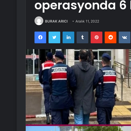
operasyonda 6 k
BURAK ARICI
Aralık 11, 2022
Facebook
Twitter
LinkedIn
Tumblr
Pinterest
Reddit