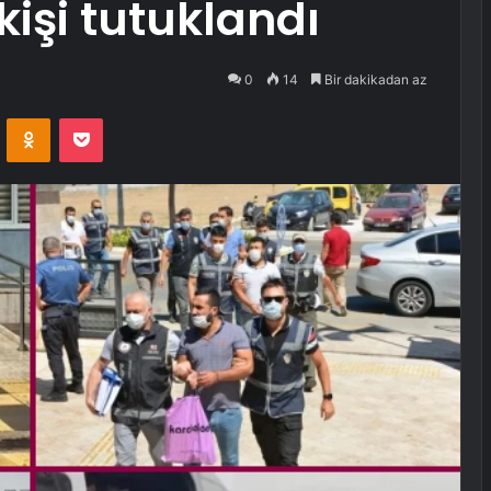
işi tutuklandı
0
14
Bir dakikadan az
VKontakte
Odnoklassniki
Pocket