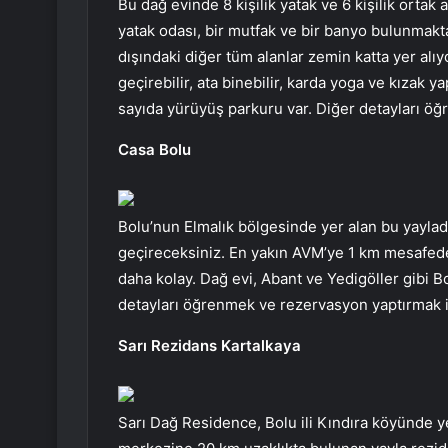
Bu dağ evinde 8 kişilik yatak ve 6 kişilik ortak
yatak odası, bir mutfak ve bir banyo bulunmakta
dışındaki diğer tüm alanlar zemin katta yer alıyo
geçirebilir, ata binebilir, karda yoga ve kızak y
sayıda yürüyüş parkuru var. Diğer detayları ö
Casa Bolu
Bolu’nun Elmalık bölgesinde yer alan bu yaylada
geçireceksiniz. En yakın AVM’ye 1 km mesafede 
daha kolay. Dağ evi, Abant ve Yedigöller gibi 
detayları öğrenmek ve rezervasyon yaptırmak 
Sarı Rezidans Kartalkaya
Sarı Dağ Residence, Bolu ili Kındıra köyünde y