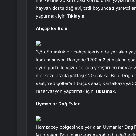
merkezine 20 km uzaklıkta bulunan yayla rezida
hayvan dostu dağ evi, tatil boyunca ziyaretçile
yaptırmak için
Tıklayın
.
Ahşap Ev Bolu
3,5 dönümlük bir bahçe içerisinde yer alan yay
konumlanıyor. Bahçede 1200 m2 çim alanı, çocuk
oyun parkı ile yazın serada yetiştirilen meyve v
merkeze araçla yaklaşık 20 dakika, Bolu Doğu o
saat, Yedigöller’e 1 buçuk saat, Kartalkaya’ya 
rezervasyon yaptırmak için
Tıklamak.
Uymanlar Dağ Evleri
Hamzabey bölgesinde yer alan Uymanlar Dağ Re
Muhteşem Bolu manzarasına sahip bu dağ evi