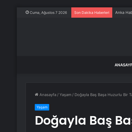
Anka Ha
Cuma, Ağustos 7 2026
Son Dakika Haberleri
ANASAY
Anasayfa
/
Yaşam
/
Doğayla Baş Başa Huzurlu Bir Tati
Yaşam
Doğayla Baş Baş