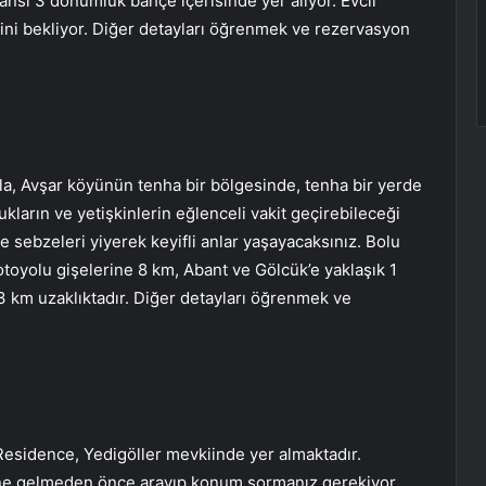
nsı 3 dönümlük bahçe içerisinde yer alıyor. Evcil
rini bekliyor. Diğer detayları öğrenmek ve rezervasyon
la, Avşar köyünün tenha bir bölgesinde, tenha bir yerde
ların ve yetişkinlerin eğlenceli vakit geçirebileceği
e sebzeleri yiyerek keyifli anlar yaşayacaksınız. Bolu
toyolu gişelerine 8 km, Abant ve Gölcük’e yaklaşık 1
33 km uzaklıktadır. Diğer detayları öğrenmek ve
sidence, Yedigöller mevkiinde yer almaktadır.
ne gelmeden önce arayıp konum sormanız gerekiyor