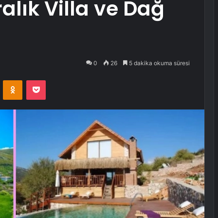
ralık Villa ve Dağ
0
26
5 dakika okuma süresi
VKontakte
Odnoklassniki
Pocket