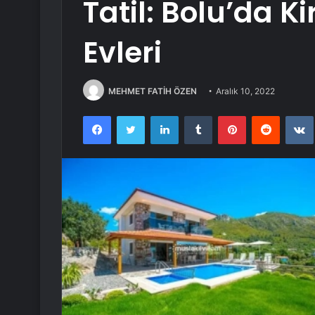
Tatil: Bolu’da Ki
Evleri
MEHMET FATİH ÖZEN
Aralık 10, 2022
Facebook
Twitter
LinkedIn
Tumblr
Pinterest
Reddit