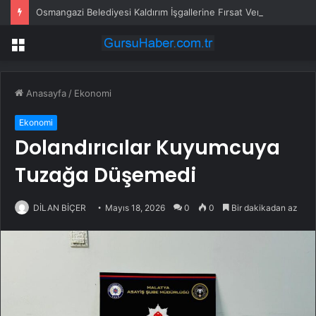
Osmangazi Belediyesi Kaldırım İşgallerine Fırsat Vermiyor
Menü
Anasayfa
/
Ekonomi
Ekonomi
Dolandırıcılar Kuyumcuya
Tuzağa Düşemedi
DİLAN BİÇER
Mayıs 18, 2026
0
0
Bir dakikadan az