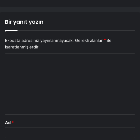
Bir yanıt yazın
E-posta adresiniz yayınlanmayacak.
Gerekli alanlar
*
ile
işaretlenmişlerdir
Y
o
r
u
m
*
Ad
*