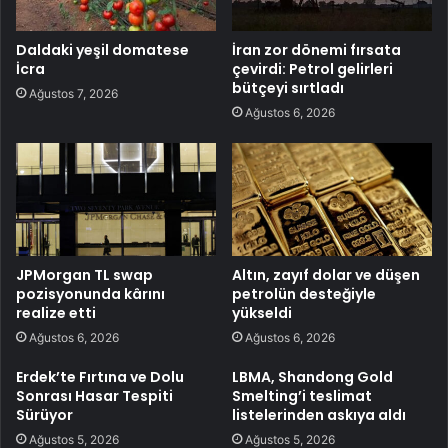
Daldaki yeşil domatese
İran zor dönemi fırsata
İcra
çevirdi: Petrol gelirleri
bütçeyi sırtladı
Ağustos 7, 2026
Ağustos 6, 2026
JPMorgan TL swap
Altın, zayıf dolar ve düşen
pozisyonunda kârını
petrolün desteğiyle
realize etti
yükseldi
Ağustos 6, 2026
Ağustos 6, 2026
Erdek’te Fırtına ve Dolu
LBMA, Shandong Gold
Sonrası Hasar Tespiti
Smelting’i teslimat
Sürüyor
listelerinden askıya aldı
Ağustos 5, 2026
Ağustos 5, 2026