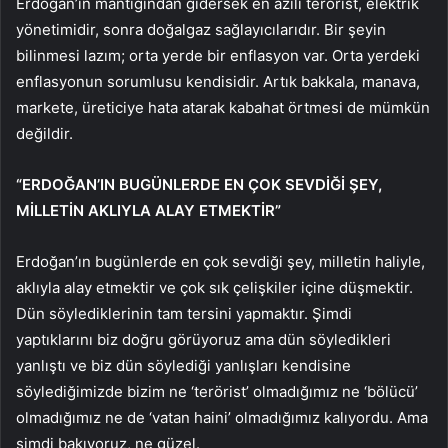
Erdoğan’ın mantığından gidersek en azılı terörist, elektrik
yönetimidir, sonra doğalgaz sağlayıcılarıdır. Bir şeyin
bilinmesi lazım; orta yerde bir enflasyon var. Orta yerdeki
enflasyonun sorumlusu kendisidir. Artık bakkala, manava,
markete, üreticiye hata atarak kabahat örtmesi de mümkün
değildir.
“ERDOĞAN’IN BUGÜNLERDE EN ÇOK SEVDİĞİ ŞEY,
MİLLETİN AKLIYLA ALAY ETMEKTİR”
Erdoğan’ın bugünlerde en çok sevdiği şey, milletin haliyle,
aklıyla alay etmektir ve çok sık çelişkiler içine düşmektir.
Dün söylediklerinin tam tersini yapmaktır. Şimdi
yaptıklarını biz doğru görüyoruz ama dün söyledikleri
yanlıştı ve biz dün söylediği yanlışları kendisine
söylediğimizde bizim ne ‘terörist’ olmadığımız ne ‘bölücü’
olmadığımız ne de ‘vatan haini’ olmadığımız kalıyordu. Ama
şimdi bakıyoruz, ne güzel.