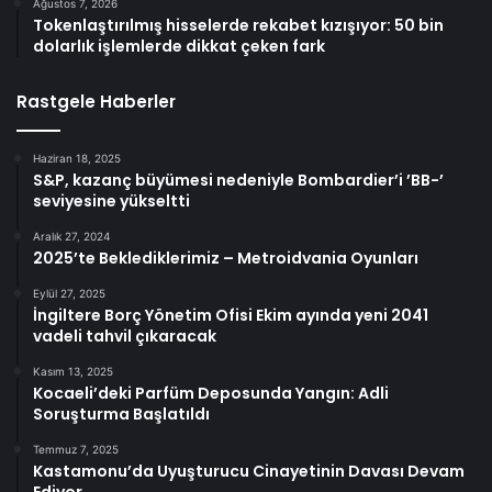
Ağustos 7, 2026
Tokenlaştırılmış hisselerde rekabet kızışıyor: 50 bin
dolarlık işlemlerde dikkat çeken fark
Rastgele Haberler
Haziran 18, 2025
S&P, kazanç büyümesi nedeniyle Bombardier’i ’BB-’
seviyesine yükseltti
Aralık 27, 2024
2025’te Beklediklerimiz – Metroidvania Oyunları
Eylül 27, 2025
İngiltere Borç Yönetim Ofisi Ekim ayında yeni 2041
vadeli tahvil çıkaracak
Kasım 13, 2025
Kocaeli’deki Parfüm Deposunda Yangın: Adli
Soruşturma Başlatıldı
Temmuz 7, 2025
Kastamonu’da Uyuşturucu Cinayetinin Davası Devam