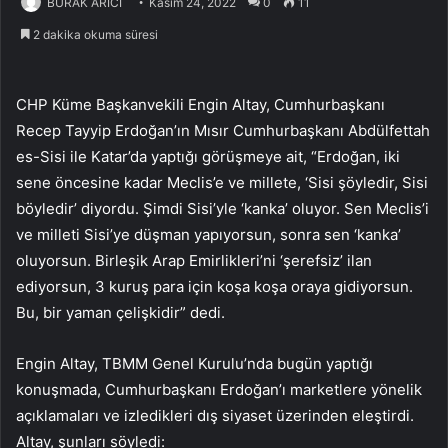
BURAK ARICI
Kasım 24, 2022
0
11
2 dakika okuma süresi
CHP Küme Başkanvekili Engin Altay, Cumhurbaşkanı
Recep Tayyip Erdoğan’ın Mısır Cumhurbaşkanı Abdülfettah
es-Sisi ile Katar’da yaptığı görüşmeye ait, “Erdoğan, iki
sene öncesine kadar Meclis’e ve millete, ‘Sisi şöyledir, Sisi
böyledir’ diyordu. Şimdi Sisi’yle ‘kanka’ oluyor. Sen Meclis’i
ve milleti Sisi’ye düşman yapıyorsun, sonra sen ‘kanka’
oluyorsun. Birleşik Arap Emirlikleri’ni ‘şerefsiz’ ilan
ediyorsun, 3 kuruş para için koşa koşa oraya gidiyorsun.
Bu, bir yaman çelişkidir” dedi.
Engin Altay, TBMM Genel Kurulu’nda bugün yaptığı
konuşmada, Cumhurbaşkanı Erdoğan’ı marketlere yönelik
açıklamaları ve izledikleri dış siyaset üzerinden eleştirdi.
Altay, şunları söyledi: