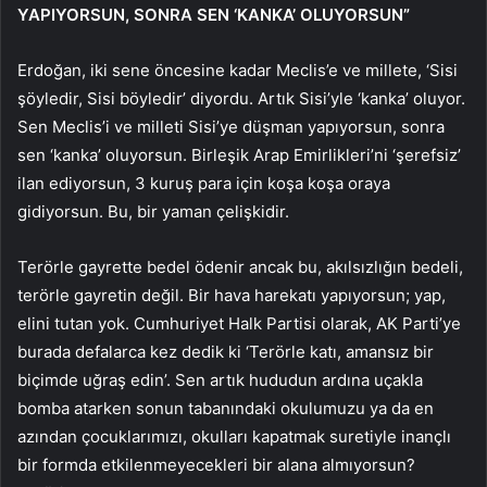
YAPIYORSUN, SONRA SEN ‘KANKA’ OLUYORSUN”
Erdoğan, iki sene öncesine kadar Meclis’e ve millete, ‘Sisi
şöyledir, Sisi böyledir’ diyordu. Artık Sisi’yle ‘kanka’ oluyor.
Sen Meclis’i ve milleti Sisi’ye düşman yapıyorsun, sonra
sen ‘kanka’ oluyorsun. Birleşik Arap Emirlikleri’ni ‘şerefsiz’
ilan ediyorsun, 3 kuruş para için koşa koşa oraya
gidiyorsun. Bu, bir yaman çelişkidir.
Terörle gayrette bedel ödenir ancak bu, akılsızlığın bedeli,
terörle gayretin değil. Bir hava harekatı yapıyorsun; yap,
elini tutan yok. Cumhuriyet Halk Partisi olarak, AK Parti’ye
burada defalarca kez dedik ki ‘Terörle katı, amansız bir
biçimde uğraş edin’. Sen artık hududun ardına uçakla
bomba atarken sonun tabanındaki okulumuzu ya da en
azından çocuklarımızı, okulları kapatmak suretiyle inançlı
bir formda etkilenmeyecekleri bir alana almıyorsun?