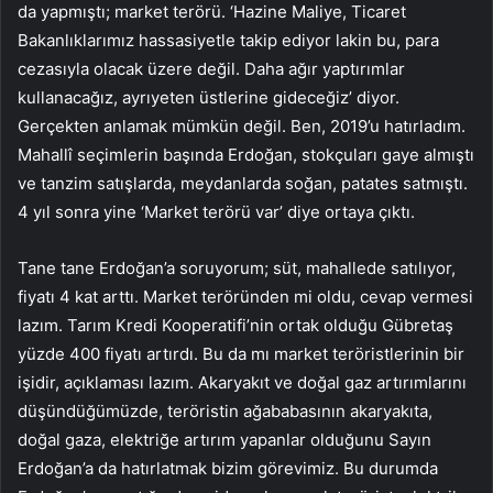
da yapmıştı; market terörü. ‘Hazine Maliye, Ticaret
Bakanlıklarımız hassasiyetle takip ediyor lakin bu, para
cezasıyla olacak üzere değil. Daha ağır yaptırımlar
kullanacağız, ayrıyeten üstlerine gideceğiz’ diyor.
Gerçekten anlamak mümkün değil. Ben, 2019’u hatırladım.
Mahallî seçimlerin başında Erdoğan, stokçuları gaye almıştı
ve tanzim satışlarda, meydanlarda soğan, patates satmıştı.
4 yıl sonra yine ‘Market terörü var’ diye ortaya çıktı.
Tane tane Erdoğan’a soruyorum; süt, mahallede satılıyor,
fiyatı 4 kat arttı. Market teröründen mi oldu, cevap vermesi
lazım. Tarım Kredi Kooperatifi’nin ortak olduğu Gübretaş
yüzde 400 fiyatı artırdı. Bu da mı market teröristlerinin bir
işidir, açıklaması lazım. Akaryakıt ve doğal gaz artırımlarını
düşündüğümüzde, teröristin ağababasının akaryakıta,
doğal gaza, elektriğe artırım yapanlar olduğunu Sayın
Erdoğan’a da hatırlatmak bizim görevimiz. Bu durumda