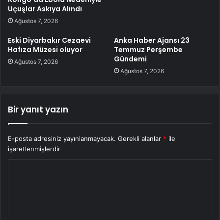
Uçuşlar Askıya Alındı
Ağustos 7, 2026
Eski Diyarbakır Cezaevi
Anka Haber Ajansı 23
Hafıza Müzesi oluyor
Temmuz Perşembe
Gündemi
Ağustos 7, 2026
Ağustos 7, 2026
Bir yanıt yazın
E-posta adresiniz yayınlanmayacak.
Gerekli alanlar
*
ile
işaretlenmişlerdir
Y
o
r
u