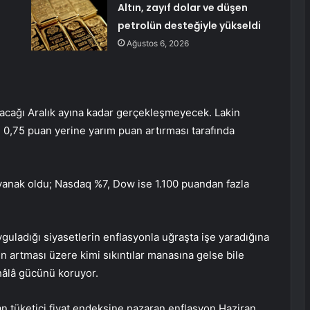
Altın, zayıf dolar ve düşen
petrolün desteğiyle yükseldi
Ağustos 6, 2026
pılacağı Aralık ayına kadar gerçekleşmeyecek. Lakin
ı
0,75 puan
yerine yarım puan artırması tarafında
yanak oldu;
Nasdaq
%7,
Dow
ise 1.100 puandan fazla
guladığı siyasetlerin enflasyonla uğraşta işe yaradığına
ğin artması üzere kimi sıkıntılar manasına gelse bile
hâlâ gücünü koruyor.
an
tüketici fiyat endeksine
nazaran enflasyon Haziran