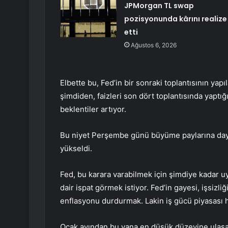
JPMorgan TL swap
pozisyonunda kârını realize
etti
Ağustos 6, 2026
Elbette bu, Fed’in bir sonraki toplantısının ya
şimdiden, faizleri son dört toplantısında yaptığ
beklentiler
artıyor
.
Bu niyet Perşembe günü büyüme paylarına da
yükseldi.
Fed, bu karara varabilmek için şimdiye kadar uy
dair ispat görmek istiyor. Fed’in gayesi, işsizli
enflasyonu durdurmak. Lakin iş gücü piyasası 
Ocak ayından bu yana en düşük düzeyine ulaş