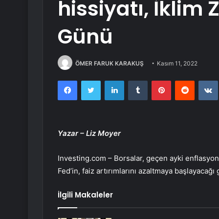
hissiyatı, İklim 
Günü
ÖMER FARUK KARAKUŞ
Kasım 11, 2022
Facebook
Twitter
LinkedIn
Tumblr
Pinterest
Reddit
Yazar – Liz Moyer
Investing.com – Borsalar, geçen ayki enflasy
Fed’in, faiz artırımlarını azaltmaya başlayacağ
İlgili Makaleler