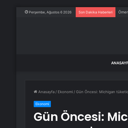
Ömer 
Perşembe, Ağustos 6 2026
Son Dakika Haberleri
ANASAY
Anasayfa
/
Ekonomi
/
Gün Öncesi: Michigan tüketici 
Ekonomi
Gün Öncesi: Mic