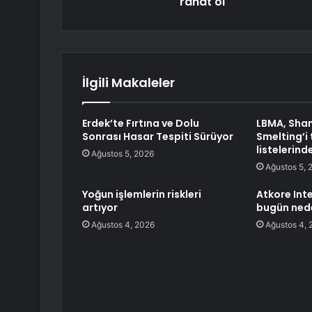
rahat ol
İlgili Makaleler
Erdek’te Fırtına ve Dolu
LBMA, Sha
Sonrası Hasar Tespiti Sürüyor
Smelting’i
listelerind
Ağustos 5, 2026
Ağustos 5, 
Yoğun işlemlerin riskleri
Atkore Int
artıyor
bugün nede
Ağustos 4, 2026
Ağustos 4, 