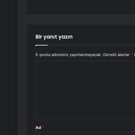
Bir yanıt yazın
E-posta adresiniz yayınlanmayacak.
Gerekli alanlar
*
i
Y
o
r
u
m
*
Ad
*