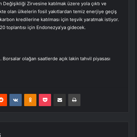
Değişikliği Zirvesine katılmak üzere yola çıktı ve
te olan ülkelerin fosil yakıtlardan temiz enerjiye geçiş
arbon kredilerine katılması için teşvik yaratmak istiyor.
0 toplantısı için Endonezya’ya gidecek.
Borsalar olağan saatlerde açık lakin tahvil piyasası
erest
Reddit
VKontakte
Odnoklassniki
Pocket
E-Posta ile paylaş
Yazdır
Ş