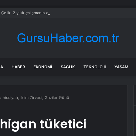
Çelik: 2 yıllık çalışmanın en önemli aşamasındayız
FA
HABER
EKONOMI
SAĞLIK
TEKNOLOJI
YAŞAM
hissiyatı, İklim Zirvesi, Gaziler Günü
higan tüketici