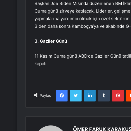
Başkan Joe Biden Mısır’da düzenlenen BM İklim 
Cuma günü zirveye katılacak. Liderler, gelişmek
yapmalarına yardımcı olmak için özel sektörün k
Biden daha sonra Kamboçya’ya ve akabinde G-2
3. Gaziler Günü
11 Kasım Cuma günü ABD’de Gaziler Günü tatili. 
kapalı.
Facebook
Twitter
LinkedIn
Tumblr
Pint
Paylaş
ÖMER FARUK KARAKU