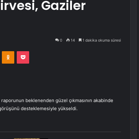
Zirvesi, Gaziler
0
14
1 dakika okuma süresi
VKontakte
Odnoklassniki
Pocket
on raporunun beklenenden güzel çıkmasının akabinde
ı görüşünü desteklemesiyle yükseldi.