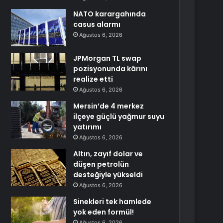
NATO karargahında
casus alarmı
Ağustos 6, 2026
JPMorgan TL swap
pozisyonunda kârını
realize etti
Ağustos 6, 2026
Mersin’de 4 merkez
ilçeye güçlü yağmur suyu
yatırımı
Ağustos 6, 2026
Altın, zayıf dolar ve
düşen petrolün
desteğiyle yükseldi
Ağustos 6, 2026
Sinekleri tek hamlede
yok eden formül!
Ağustos 6, 2026