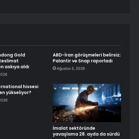
ndong Gold
ABD-İran görüşmeleri belirsiz;
 teslimat
Palantir ve Snap raporladı
en askıya aldı
Ağustos 5, 2026
2026
ernational hissesi
n yükseliyor?
2026
İmalat sektöründe
yavaşlama 28. ayda da sürdü