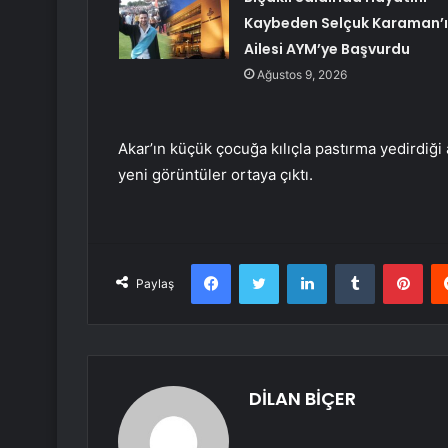
Kaybeden Selçuk Karaman’
Ailesi AYM’ye Başvurdu
Ağustos 9, 2026
Akar’ın küçük çocuğa kılıçla pastırma yedirdi
yeni görüntüler ortaya çıktı.
Facebook
Twitter
LinkedIn
Tumblr
Pint
Paylaş
DİLAN BİÇER