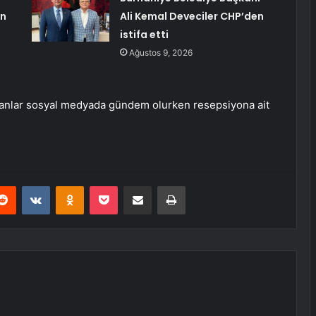
ın
Ali Kemal Deveciler CHP’den
istifa etti
Ağustos 9, 2026
ği anlar sosyal medyada gündem olurken resepsiyona ait
erest
Reddit
VKontakte
Odnoklassniki
Pocket
E-Posta ile paylaş
Yazdır