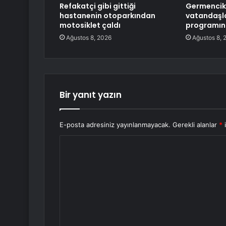
Refakatçi gibi gittiği
Germencik’
hastanenin otoparkından
vatandaşl
motosiklet çaldı
programın
Ağustos 8, 2026
Ağustos 8, 
Bir yanıt yazın
E-posta adresiniz yayınlanmayacak.
Gerekli alanlar
*
i
Y
o
r
u
m
*