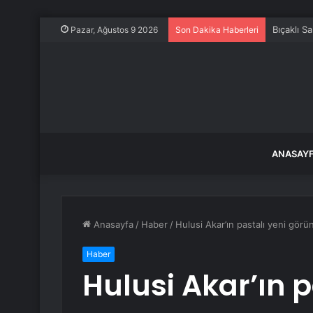
Bıçaklı S
Pazar, Ağustos 9 2026
Son Dakika Haberleri
ANASAY
Anasayfa
/
Haber
/
Hulusi Akar’ın pastalı yeni görünt
Haber
Hulusi Akar’ın p