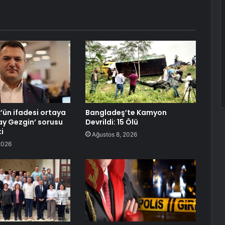
ün ifadesi ortaya
Bangladeş’te Kamyon
kay Gezgin’ sorusu
Devrildi: 15 Ölü
i
Ağustos 8, 2026
2026