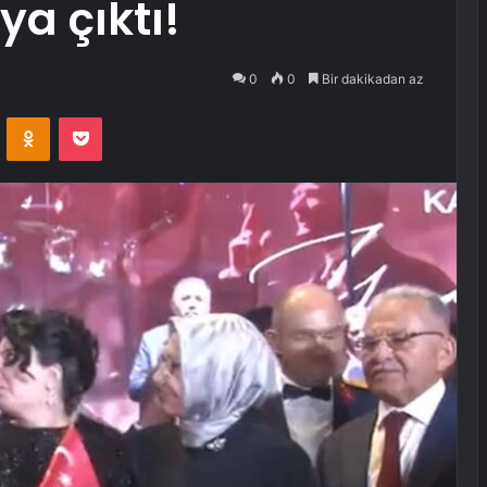
ya çıktı!
0
0
Bir dakikadan az
VKontakte
Odnoklassniki
Pocket