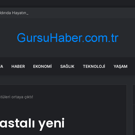
aldırıda Hayatını Kaybeden Selçuk Karaman’ın Ailesi AYM’ye Başvurdu
FA
HABER
EKONOMI
SAĞLIK
TEKNOLOJI
YAŞAM
üleri ortaya çıktı!
astalı yeni