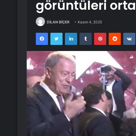
görüntüleri orta
DİLAN BİÇER
Kasım 4, 2025
Facebook
Twitter
LinkedIn
Tumblr
Pinterest
Reddit