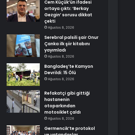
Cem Küçük’ün ifadesi
ortaya çıktı: ‘Berkay
Gezgin’ sorusu dikkat
çekti
Ağustos 8, 2026
Serebral palsili şair Onur
Çanka ilk şiir kitabını
yayımladı
Ağustos 8, 2026
Bangladeş’te Kamyon
Devrildi: 15 Ölü
Ağustos 8, 2026
Refakatçi gibi gittiği
hastanenin
otoparkından
motosiklet çaldı
Ağustos 8, 2026
Germencik’te protokol
ve vatandaşlar