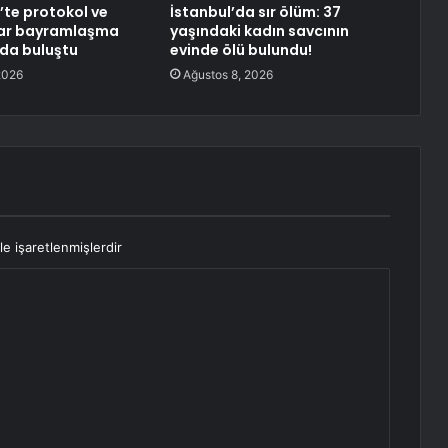
te protokol ve
İstanbul’da sır ölüm: 37
ar bayramlaşma
yaşındaki kadın savcının
da buluştu
evinde ölü bulundu!
2026
Ağustos 8, 2026
le işaretlenmişlerdir