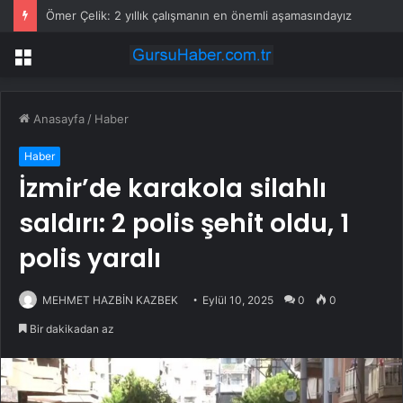
Ömer Çelik: 2 yıllık çalışmanın en önemli aşamasındayız
Menü
Anasayfa
/
Haber
Haber
İzmir’de karakola silahlı
saldırı: 2 polis şehit oldu, 1
polis yaralı
MEHMET HAZBİN KAZBEK
Eylül 10, 2025
0
0
Bir dakikadan az