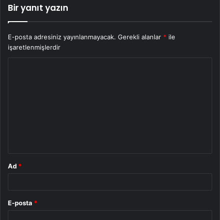
Bir yanıt yazın
E-posta adresiniz yayınlanmayacak.
Gerekli alanlar
*
ile
işaretlenmişlerdir
Y
o
r
u
m
*
Ad
*
E-posta
*