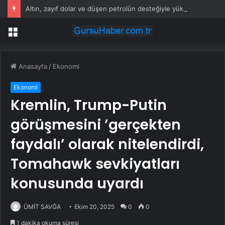
Altın, zayıf dolar ve düşen petrolün desteğiyle yükseldi
Menü
Anasayfa
/
Ekonomi
Ekonomi
Kremlin, Trump-Putin
görüşmesini ’gerçekten
faydalı’ olarak nitelendirdi,
Tomahawk sevkiyatları
konusunda uyardı
ÜMİT SAVĞA
Ekim 20, 2025
0
0
1 dakika okuma süresi