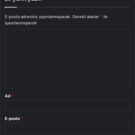
E-posta adresiniz yayınlanmayacak.
Gerekli alanlar
*
ile
işaretlenmişlerdir
Y
o
r
u
m
*
Ad
*
E-posta
*