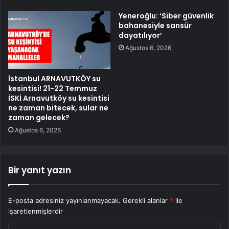
Yeneroğlu: ‘Siber güvenlik
bahanesiyle sansür
dayatılıyor’
Ağustos 6, 2026
İstanbul ARNAVUTKÖY su
kesintisi! 21-22 Temmuz
İSKİ Arnavutköy su kesintisi
ne zaman bitecek, sular ne
zaman gelecek?
Ağustos 6, 2026
Bir yanıt yazın
E-posta adresiniz yayınlanmayacak.
Gerekli alanlar
*
ile
işaretlenmişlerdir