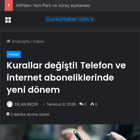
AKP’den Yeni Parti ve süreç açıklaması
Menü
Anasayfa
/
Haber
Haber
Kurallar değişti! Telefon ve
internet aboneliklerinde
yeni dönem
DİLAN BİÇER
Temmuz 6, 2026
0
0
2 dakika okuma süresi