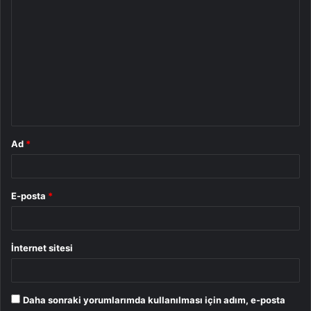
Y
o
r
u
m
*
Ad
*
E-posta
*
İnternet sitesi
Daha sonraki yorumlarımda kullanılması için adım, e-posta