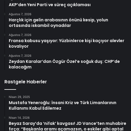
AKP’den Yeni Parti ve süreç açıklaması
Ağustos 7, 2026
Harçlık için gelin arabasının önünü kesip, yolun
ortasında iskambil oynadılar
Ağustos 7, 2026
Fransa kabusu yaşıyor: Yüzbinlerce kişi kaçıyor alevler
kovalıyor
Ağustos 7, 2026
Zeydan Karalar’dan Özgür Özel’e soğuk duş: CHP’de
kalacağım
Rastgele Haberler
Nisan 29, 2025
Mustafa Yeneroğlu: İnsani Kriz ve Türk Limanlarının
Kullanımı Kabul Edilemez
Nisan 14, 2026
Beyaz Saray’da ‘nifak’ kavgası! JD Vance’ten muhabire
fırça: “Başkanla aramı açamazsın, o eskiler gibi aptal