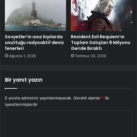
Sovyetler’in ıssız kıyılarda
Resident Evil Requiem’ın
unuttuğu radyoaktif deniz
Toplam Satışları 8 Milyonu
fenerleri
Geride Bıraktı
Ağustos 1, 2026
Temmuz 30, 2026
Bir yanıt yazın
E-posta adresiniz yayınlanmayacak.
Gerekli alanlar
*
ile
işaretlenmişlerdir
Y
o
r