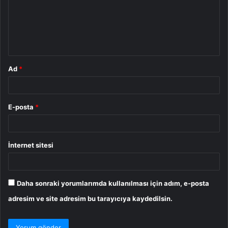
u
m
*
Ad
*
E-posta
*
İnternet sitesi
Daha sonraki yorumlarımda kullanılması için adım, e-posta
adresim ve site adresim bu tarayıcıya kaydedilsin.