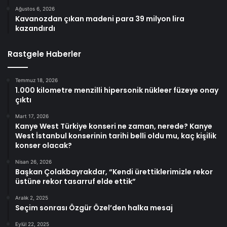
Ağustos 6, 2026
Kavanozdan çıkan madeni para 39 milyon lira
kazandırdı
Rastgele Haberler
Temmuz 18, 2026
1.000 kilometre menzilli hipersonik nükleer füzeye onay
çıktı
Mart 17, 2026
Kanye West Türkiye konseri ne zaman, nerede? Kanye
West İstanbul konserinin tarihi belli oldu mu, kaç kişilik
konser olacak?
Nisan 26, 2026
Başkan Çolakbayrakdar, “Kendi ürettiklerimizle rekor
üstüne rekor tasarruf elde ettik”
Aralık 2, 2025
Seçim sonrası Özgür Özel’den halka mesaj
Eylül 22, 2025