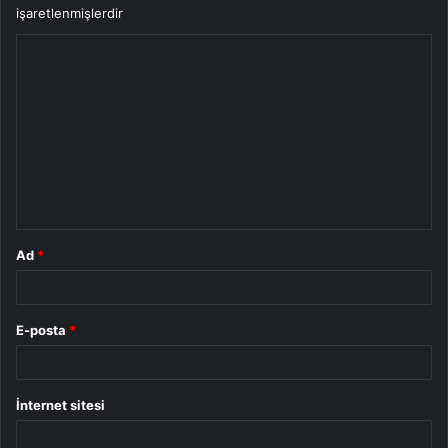
işaretlenmişlerdir
Y
o
r
u
m
*
Ad
*
E-posta
*
İnternet sitesi