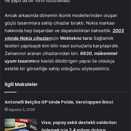
ne yaptı da bir form tutturamadı.
Ancak arkasında dönemin ikonik modellerinden oluşan
güçlü tasarımlara sahip cihazlar bıraktı. Nokia markası
hakkında hep başarıdan ve dayanıklılıktan bahsettik.
2003
yılında Nokia cihazları
için
Webtekno tarzı
Sağlamlık
testleri yapılsaydı kim bilir nasıl sonuçlarla karşılaşırdık.
Zamanının aranan cihazlarından biri.
6630
,
mükemmel
uyum tasarımı
ve kavisli dikdörtgen yapısı ile oldukça
estetik bir görselliğe sahip olduğunu söyleyebiliriz.
İlgili Makaleler
Antonelli Belçika GP’sinde Polde, Verstappen İkinci
Ağustos 5, 2026
Visa, yapay zekâ destekli saldırıları
önlemek için 2,4 milyar dolara