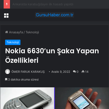
Milyonlarca internet kullanıcısını ilgilendiren karar verildi: Başvuran parasını geri alacak
Menü
Anasayfa
/
Teknoloji
Teknoloji
Nokia 6630’un Şaka Yapan
Özellikleri
ÖMER FARUK KARAKUŞ
Aralık 9, 2022
0
14
3 dakika okuma süresi