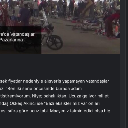
ek fiyatlar nedeniyle alışveriş yapamayan vatandaşlar
maz, “Ben iki sene öncesinde burada adam
tiremiyorum. Niye; pahalılıktan. Ucuza geliyor millet
tandaş Ökkeş Akıncı ise “Bazı eksiklerimiz var onları
rası sıfıra göre ucuz tabi. Maaşımız tatmin edici olsa hiç