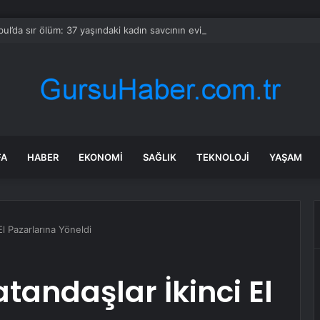
bul’da sır ölüm: 37 yaşındaki kadın savcının evinde ölü bulundu!
FA
HABER
EKONOMI
SAĞLIK
TEKNOLOJI
YAŞAM
l Pazarlarına Yöneldi
andaşlar İkinci El