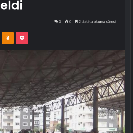
eldi
0
0
2 dakika okuma süresi
VKontakte
Odnoklassniki
Pocket