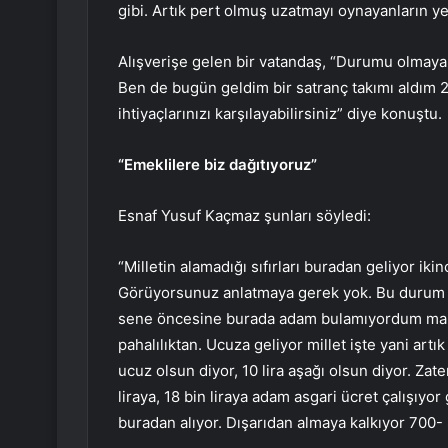
gibi. Artık pert olmuş uzatmayı oynayanların yer
Alışverişe gelen bir vatandaş, “Durumu olmayan 
Ben de bugün geldim bir satranç takımı aldım 25
ihtiyaçlarınızı karşılayabilirsiniz” diye konuştu.
“Emeklilere biz dağıtıyoruz”
Esnaf Yusuf Kaçmaz şunları söyledi:
“Milletin alamadığı sıfırları buradan geliyor ikin
Görüyorsunuz anlatmaya gerek yok. Bu durum iyi 
sene öncesine burada adam bulamıyordum malz
pahalılıktan. Ucuza geliyor millet işte yani artık 
ucuz olsun diyor, 10 lira aşağı olsun diyor. Zat
liraya, 18 bin liraya adam asgari ücret çalışıyor
buradan alıyor. Dışarıdan almaya kalkıyor 700- 