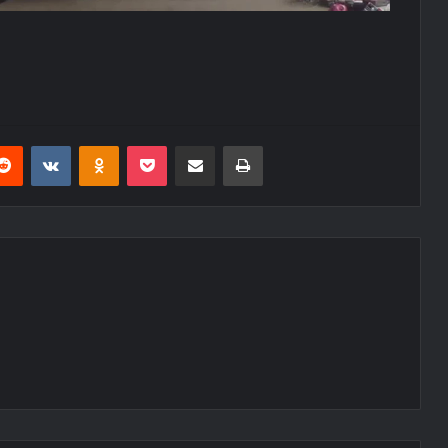
erest
Reddit
VKontakte
Odnoklassniki
Pocket
E-Posta ile paylaş
Yazdır