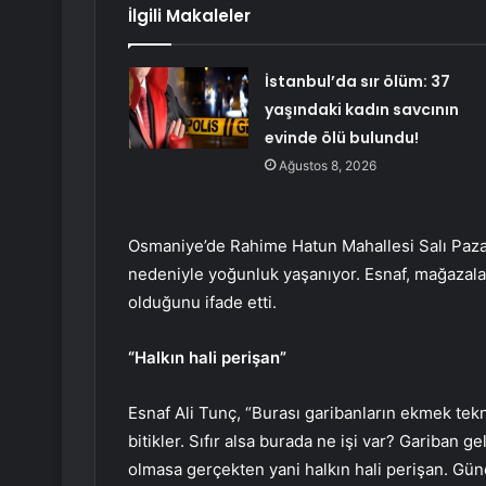
İlgili Makaleler
İstanbul’da sır ölüm: 37
yaşındaki kadın savcının
evinde ölü bulundu!
Ağustos 8, 2026
Osmaniye’de Rahime Hatun Mahallesi Salı Pazarı’
nedeniyle yoğunluk yaşanıyor. Esnaf, mağazalard
olduğunu ifade etti.
“Halkın hali perişan”
Esnaf Ali Tunç, “Burası garibanların ekmek tek
bitikler. Sıfır alsa burada ne işi var? Gariban g
olmasa gerçekten yani halkın hali perişan. Günd