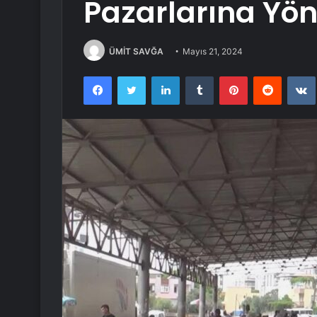
Pazarlarına Yön
ÜMİT SAVĞA
Mayıs 21, 2024
Facebook
Twitter
LinkedIn
Tumblr
Pinterest
Reddit