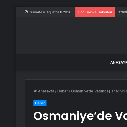
İstan
Cumartesi, Ağustos 8 2026
Son Dakika Haberleri
ANASAY
Anasayfa
/
Haber
/
Osmaniye’de Vatandaşlar İkinci E
Haber
Osmaniye’de Vat