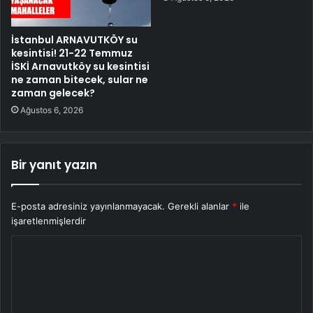
İstanbul ARNAVUTKÖY su
kesintisi! 21-22 Temmuz
İSKİ Arnavutköy su kesintisi
ne zaman bitecek, sular ne
zaman gelecek?
Ağustos 6, 2026
Bir yanıt yazın
E-posta adresiniz yayınlanmayacak.
Gerekli alanlar
*
ile
işaretlenmişlerdir
Y
o
r
u