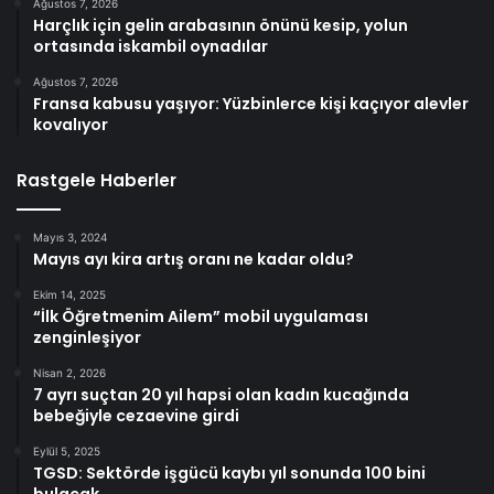
Ağustos 7, 2026
Harçlık için gelin arabasının önünü kesip, yolun
ortasında iskambil oynadılar
Ağustos 7, 2026
Fransa kabusu yaşıyor: Yüzbinlerce kişi kaçıyor alevler
kovalıyor
Rastgele Haberler
Mayıs 3, 2024
Mayıs ayı kira artış oranı ne kadar oldu?
Ekim 14, 2025
“İlk Öğretmenim Ailem” mobil uygulaması
zenginleşiyor
Nisan 2, 2026
7 ayrı suçtan 20 yıl hapsi olan kadın kucağında
bebeğiyle cezaevine girdi
Eylül 5, 2025
TGSD: Sektörde işgücü kaybı yıl sonunda 100 bini
bulacak