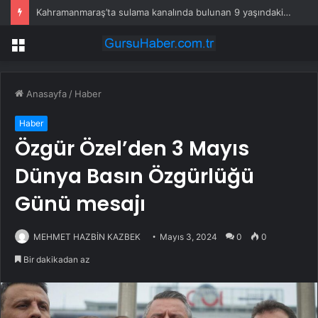
Kahramanmaraş’ta sulama kanalında bulunan 9 yaşındaki çocuk hayatını kaybetti
Menü
Anasayfa
/
Haber
Haber
Özgür Özel’den 3 Mayıs
Dünya Basın Özgürlüğü
Günü mesajı
MEHMET HAZBİN KAZBEK
Mayıs 3, 2024
0
0
Bir dakikadan az