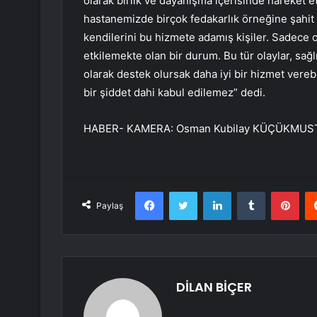
olarak birlik ve dayanışma içerisinde hareket 
hastanemizde birçok fedakarlık örneğine şahit 
kendilerini bu hizmete adamış kişiler. Sadece ol
etkilemekte olan bir durum. Bu tür olaylar, sağ
olarak destek olursak daha iyi bir hizmet verebi
bir şiddet dahi kabul edilemez” dedi.
HABER- KAMERA: Osman Kubilay KÜÇÜKMUST
Facebook
Twitter
LinkedIn
Tumblr
Pint
Paylaş
DİLAN BİÇER