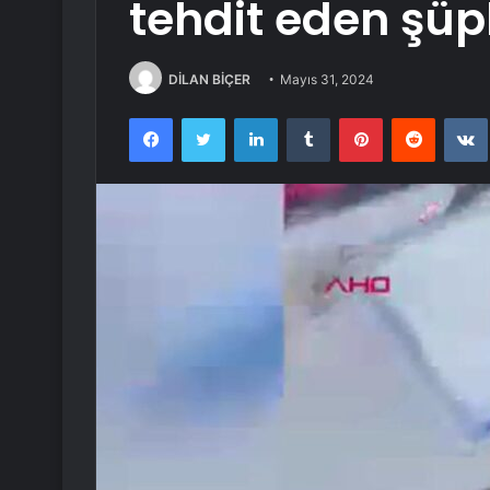
tehdit eden şüp
DİLAN BİÇER
Mayıs 31, 2024
Facebook
Twitter
LinkedIn
Tumblr
Pinterest
Reddit