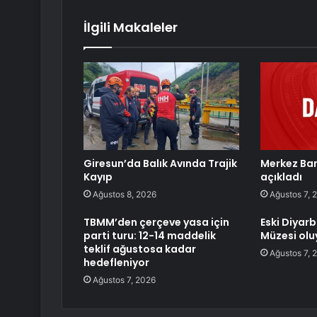
İlgili Makaleler
Giresun’da Balık Avında Trajik
Merkez Ban
Kayıp
açıkladı
Ağustos 8, 2026
Ağustos 7, 
TBMM’den çerçeve yasa için
Eski Diyar
parti turu: 12-14 maddelik
Müzesi olu
teklif ağustosa kadar
Ağustos 7, 
hedefleniyor
Ağustos 7, 2026