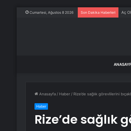
Mersi
Cumartesi, Ağustos 8 2026
Son Dakika Haberleri
ANASAY
Anasayfa
/
Haber
/
Rize’de sağlık görevlilerini bıça
Haber
Rize’de sağlık g