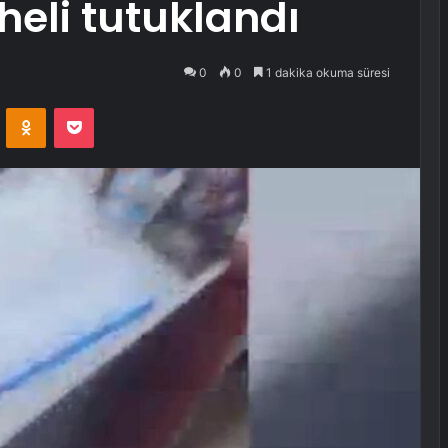
heli tutuklandı
0
0
1 dakika okuma süresi
VKontakte
Odnoklassniki
Pocket