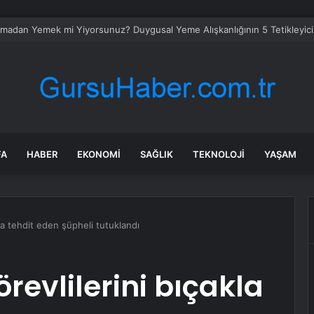
n’de Kurs Merkezleri LGS’de büyük başarıya imza attı
FA
HABER
EKONOMI
SAĞLIK
TEKNOLOJI
YAŞAM
kla tehdit eden şüpheli tutuklandı
örevlilerini bıçakla