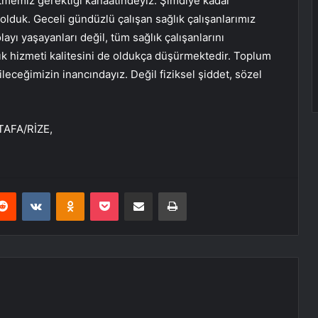
etmemiz gerektiği kanaatindeyiz. Şimdiye kadar
olduk. Geceli gündüzlü çalışan sağlık çalışanlarımız
ayı yaşayanları değil, tüm sağlık çalışanlarını
lık hizmeti kalitesini de oldukça düşürmektedir. Toplum
leceğimizin inancındayız. Değil fiziksel şiddet, sözel
AFA/RİZE,
erest
Reddit
VKontakte
Odnoklassniki
Pocket
E-Posta ile paylaş
Yazdır