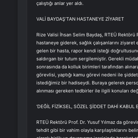
çalıştığı anlar yer aldı.
VALİ BAYDAŞ’TAN HASTANEYE ZİYARET
Rize Valisi İhsan Selim Baydaş, RTEÜ Rektörü P
hastaneye giderek, sağlık çalışanlarını ziyaret 
gelen bir hasta, rapor kendi isteği doğrultusun
saldırgan bir tutum sergilemiştir. Gerekli müda
sonrasında da kolluk birimleri tarafından alına
görevlisi, yaptığı kamu görevi nedeni ile şid
istediğimiz bir hadiseydi. Buraya gelerek person
alınması gereken tedbirler ile ilgili konuları d
‘DEĞİL FİZİKSEL, SÖZEL ŞİDDET DAHİ KABUL 
RTEÜ Rektörü Prof. Dr. Yusuf Yılmaz da görevini
tehdit gibi bir vahim olayla karşılaştıklarını bel