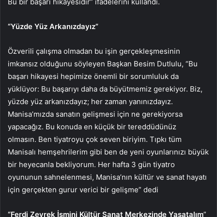
Bu bir başarı hikayesidir” ifadelerini kullandı.
“Yüzde Yüz Arkanızdayız”
Özverili çalışma olmadan bu işin gerçekleşmesinin
imkansız olduğunu söyleyen Başkan Besim Dutlulu, “Bu
başarı hikayesi hepimize önemli bir sorumluluk da
yüklüyor: Bu başarıyı daha da büyütmemiz gerekiyor. Biz,
yüzde yüz arkanızdayız; her zaman yanınızdayız.
Manisa’mızda sanatın gelişmesi için ne gerekiyorsa
yapacağız. Bu konuda en küçük bir tereddüdünüz
olmasın.
Ben tiyatroyu çok seven biriyim. Tıpkı tüm
Manisalı hemşehrilerim gibi ben de yeni oyunlarınızı büyük
bir heyecanla bekliyorum. Her hafta 3 gün tiyatro
oyununun sahnelenmesi, Manisa’nın kültür ve sanat hayatı
için gerçekten gurur verici bir gelişme” dedi
“Ferdi Zeyrek İsmini Kültür Sanat Merkezinde Yaşatalım
”