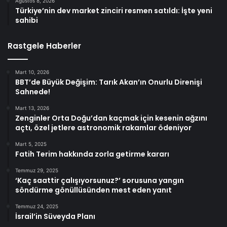
Ağustos 8, 2026
Türkiye’nin dev market zinciri resmen satıldı: İşte yeni
sahibi
Rastgele Haberler
Mart 10, 2026
BBT’de Büyük Değişim: Tarık Akan’ın Onurlu Direnişi
Sahnede!
Mart 13, 2026
Zenginler Orta Doğu’dan kaçmak için kesenin ağzını
açtı, özel jetlere astronomik rakamlar ödeniyor
Mart 5, 2025
Fatih Terim hakkında zorla getirme kararı
Temmuz 29, 2025
‘Kaç saattir çalışıyorsunuz?’ sorusuna yangın
söndürme gönüllüsünden mest eden yanıt
Temmuz 24, 2025
İsrail’in Süveyda Planı