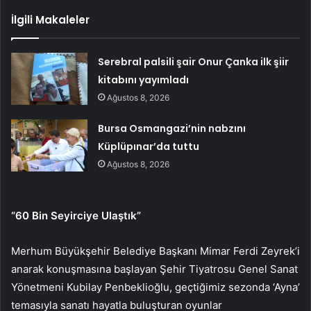
İlgili Makaleler
Serebral palsili şair Onur Çanka ilk şiir
kitabını yayımladı
Ağustos 8, 2026
Bursa Osmangazi’nin nabzını
Küplüpınar’da tuttu
Ağustos 8, 2026
“60 Bin Seyirciye Ulaştık”
Merhum Büyükşehir Belediye Başkanı Mimar Ferdi Zeyrek’i
anarak konuşmasına başlayan Şehir Tiyatrosu Genel Sanat
Yönetmeni Kubilay Penbeklioğlu, geçtiğimiz sezonda ‘Ayna’
temasıyla sanatı hayatla buluşturan oyunlar