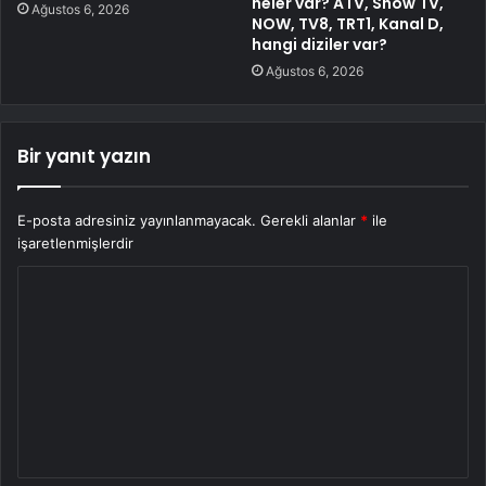
neler var? ATV, Show TV,
Ağustos 6, 2026
NOW, TV8, TRT1, Kanal D,
hangi diziler var?
Ağustos 6, 2026
Bir yanıt yazın
E-posta adresiniz yayınlanmayacak.
Gerekli alanlar
*
ile
işaretlenmişlerdir
Y
o
r
u
m
*