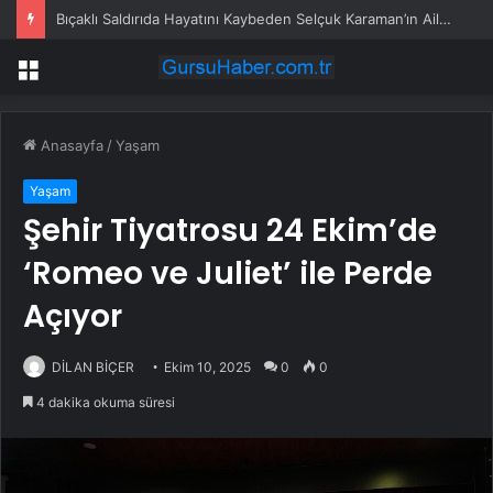
Bıçaklı Saldırıda Hayatını Kaybeden Selçuk Karaman’ın Ailesi AYM’ye Başvurdu
Menü
Anasayfa
/
Yaşam
Yaşam
Şehir Tiyatrosu 24 Ekim’de
‘Romeo ve Juliet’ ile Perde
Açıyor
DİLAN BİÇER
Ekim 10, 2025
0
0
4 dakika okuma süresi