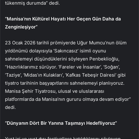
tükenmiş durumda” dedi.
“Manisa’nın Kültürel Hayatı Her Geçen Gün Daha da
Zenginleşiyor”
23 Ocak 2026 tarihli prömiyerde Uğur Mumcu’nun ölüm
yıldönümü dolayısıyla ‘Sakıncasız’ isimli oyunu
sahnelemeyi düşündüklerini söyleyen Penbeklioğlu,
“Hazırlıklarımız sürüyor. ‘Fareler ve İnsanlar’, ‘Soğan’,
‘Taziye’, ‘Midas’ın Kulakları’, ‘Kafkas Tebeşir Dairesi’ gibi
tiyatro tarihinin başyapıtlarını sahnelemeyi planlıyoruz.
Manisa Şehir Tiyatrosu, ulusal ve uluslararası
platformlarda da Manisa’nın gururu olmaya devam ediyor”
dedi.
“Dünyanın Dört Bir Yanına Taşımayı Hedefliyoruz”
Yurt içi ve yurt dışı festivallere katıldıklarını söyleyen