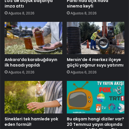
LGS’de büyük başarıya
Parkı’nda açık hava
imza attı
sinema keyfi
Ağustos 8, 2026
Ağustos 8, 2026
Ankara’da karabuğdayın
Mersin’de 4 merkez ilçeye
ilk hasadı yapıldı
güçlü yağmur suyu yatırımı
Ağustos 6, 2026
Ağustos 6, 2026
Sinekleri tek hamlede yok
Bu akşam hangi diziler var?
eden formül!
20 Temmuz yayın akışında