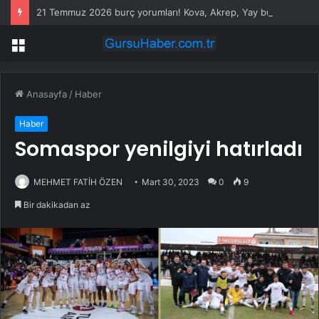
21 Temmuz 2026 burç yorumları! Kova, Akrep, Yay burcu yorumu… AŞK, EVLİLİK, SAĞLIK yorumları ne diyor?
Menü
Anasayfa
/
Haber
Haber
Somaspor yenilgiyi hatırladı
MEHMET FATİH ÖZEN
Mart 30, 2023
0
9
Bir dakikadan az