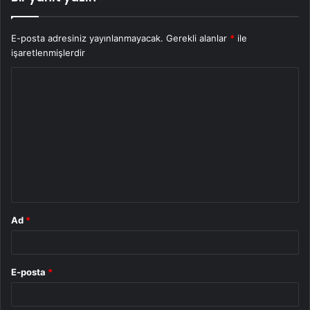
E-posta adresiniz yayınlanmayacak.
Gerekli alanlar
*
ile
işaretlenmişlerdir
Y
o
r
u
m
*
Ad
*
E-posta
*