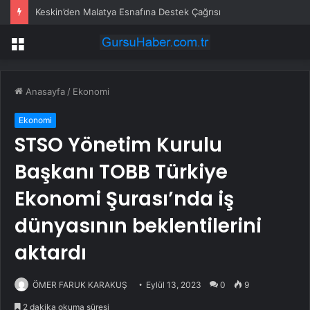
Keskin’den Malatya Esnafına Destek Çağrısı
Menü
Anasayfa
/
Ekonomi
Ekonomi
STSO Yönetim Kurulu
Başkanı TOBB Türkiye
Ekonomi Şurası’nda iş
dünyasının beklentilerini
aktardı
ÖMER FARUK KARAKUŞ
Eylül 13, 2023
0
9
2 dakika okuma süresi