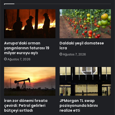
Avrupa’daki orman
Daldaki yeşil domatese
yangınlarının faturası 19
İcra
milyar euroyu aştı
Ağustos 7, 2026
Ağustos 7, 2026
İran zor dönemi fırsata
JPMorgan TL swap
çevirdi: Petrol gelirleri
pozisyonunda kârını
bütçeyi sırtladı
realize etti