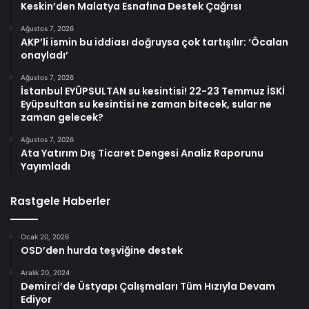
Keskin’den Malatya Esnafına Destek Çağrısı
Ağustos 7, 2026
AKP’li ismin bu iddiası doğruysa çok tartışılır: ‘Öcalan
onayladı’
Ağustos 7, 2026
İstanbul EYÜPSULTAN su kesintisi! 22-23 Temmuz İSKİ
Eyüpsultan su kesintisi ne zaman bitecek, sular ne
zaman gelecek?
Ağustos 7, 2026
Ata Yatırım Dış Ticaret Dengesi Analiz Raporunu
Yayımladı
Rastgele Haberler
Ocak 20, 2026
OSD’den hurda teşviğine destek
Aralık 20, 2024
Demirci’de Üstyapı Çalışmaları Tüm Hızıyla Devam
Ediyor