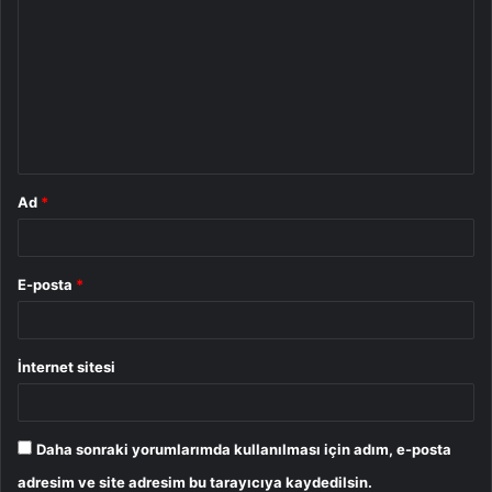
o
r
u
m
*
Ad
*
E-posta
*
İnternet sitesi
Daha sonraki yorumlarımda kullanılması için adım, e-posta
adresim ve site adresim bu tarayıcıya kaydedilsin.