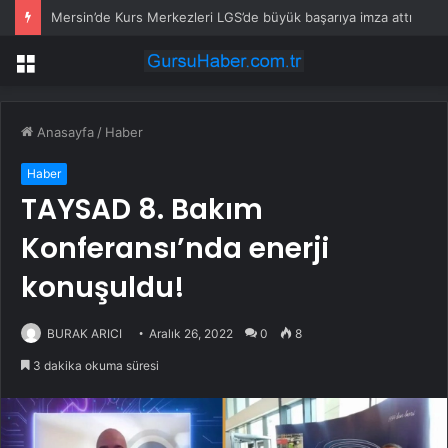
Şeflerden ‘sahte alerji’ isyanı: Ek ücretler ve bildirim gündemde
Menü
Anasayfa
/
Haber
Haber
TAYSAD 8. Bakım
Konferansı’nda enerji
konuşuldu!
BURAK ARICI
Aralık 26, 2022
0
8
3 dakika okuma süresi