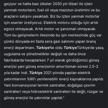
geçiyor ve hatta bazı ülkeler 2030 yılı itibari ile içten
yanmalı motorların, fuel oil veya mazotun üretimini ve bu
araçların satışını yasakladı. Biz bu içten yanmalı motorlar
için eserler üretiyoruz. Elektrik motoru olduğu için artık
egzoz olmayacak. Artık motor ve şanzıman olmayacak.
Tüm bu gelişmelerin ötesinde bu işin merkezinde güç var
çünkü dünyada en fazla sera gazı salınımı yapan branş
enerji departmanı.
Türkiye
Ne oldu
Türkiye
Türkiye’de yasa,
uygulama ve yönetmelikler değişti ve daha önce
fabrikalarda hesaplarken 7 yıl olarak gördüğümüz güneş
enerjisi yani güneş enerjisinin amortisman süresi 2.5-3
yıla kadar indi.
Türkiye
2021 yılında yapılan elektrik
yatırımlarının %90’ı yenilenebilir enerji kaynaklarına yapıldı.
Yani konvansiyonel termik santraller, doğalgaz çevrim
santralleri veya hidroelektrik santralleri ile değil, rüzgar ve
güneş enerjisi ile yatırımlar yapıldı.”