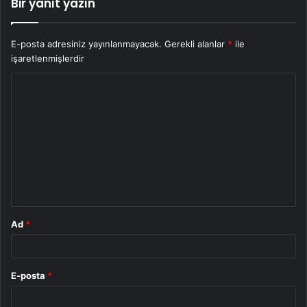
Bir yanıt yazın
E-posta adresiniz yayınlanmayacak.
Gerekli alanlar
*
ile
işaretlenmişlerdir
Y
o
r
u
m
*
Ad
*
E-posta
*