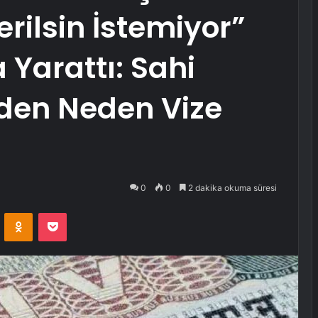
rilsin İstemiyor”
 Yarattı: Sahi
rden Neden Vize
0
0
2 dakika okuma süresi
VKontakte
Odnoklassniki
Pocket