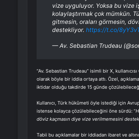
vize uyguluyor. Yoksa bu vize i
kolaylaştırmak çok mümkün. Tü
gitmesin, oraları görmesin, dö
destekliyor.
https://t.co/8yY3
— Av. Sebastian Trudeau (@s
“Av. Sebastian Trudeau” isimli bir X, kullanıcı
olarak böyle bir iddia ortaya attı. Özel, açıklam
iktidar olduğu takdirde 15 günde çözülebilece
Kullanıcı, Türk hükûmeti öyle istediği için Avru
istense kolayca çözülebileceğini öne sürdü: “
H
döviz kaçmasın diye vize verilmemesini destekl
Tabii bu açıklamalar bir iddiadan ibaret ve altı