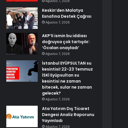
Ağustos 7, 2026
Keskin’den Malatya
Esnafına Destek Çağrısı
Ağustos 7, 2026
AKP’li ismin bu iddiası
doğruysa çok tartışılır:
‘Öcalan onayladı’
Ağustos 7, 2026
İstanbul EYÜPSULTAN su
kesintisi! 22-23 Temmuz
İSKİ Eyüpsultan su
kesintisi ne zaman
bitecek, sular ne zaman
gelecek?
Ağustos 7, 2026
Ata Yatırım Dış Ticaret
Dengesi Analiz Raporunu
Yayımladı
Ağustos 7, 2026