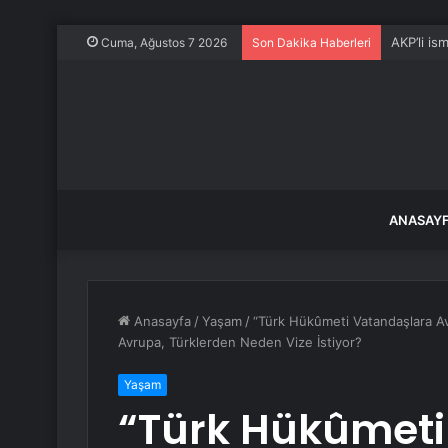
AKP’li is
Cuma, Ağustos 7 2026
Son Dakika Haberleri
ANASAY
Anasayfa
/
Yaşam
/
“Türk Hükûmeti Vatandaşlara Avru
Avrupa, Türklerden Neden Vize İstiyor?
Yaşam
“Türk Hükûmeti