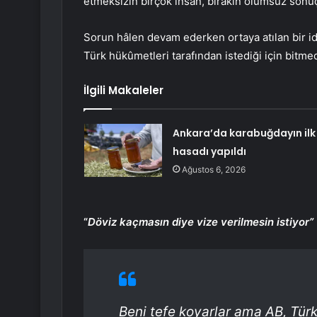
etmeksizin birçok insan, bırakın olumsuz sonuç
Sorun hâlen devam ederken ortaya atılan bir idd
Türk hükûmetleri tarafından istediği için bitmedi
İlgili Makaleler
Ankara’da karabuğdayın ilk
hasadı yapıldı
Ağustos 6, 2026
“
Döviz kaçmasın diye vize verilmesin istiyor”
Beni tefe koyarlar ama AB, Türk