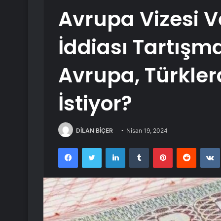
Avrupa Vizesi Ve
İddiası Tartışma
Avrupa, Türkle
İstiyor?
DİLAN BİÇER
Nisan 19, 2024
Facebook
Twitter
LinkedIn
Tumblr
Pinterest
Reddit