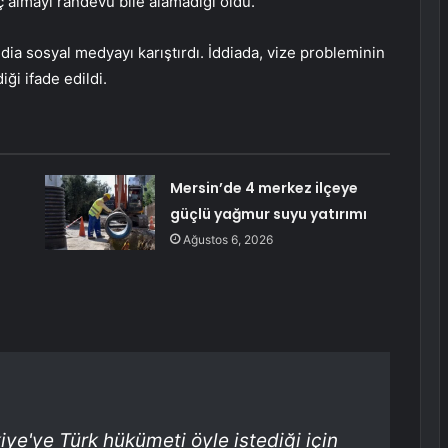
 almayı randevu bile alamadığı oldu.
ia sosyal medyayı karıştırdı. İddiada, vize probleminin
ği ifade edildi.
Mersin’de 4 merkez ilçeye
güçlü yağmur suyu yatırımı
Ağustos 6, 2026
iye'ye Türk hükümeti öyle istediği için