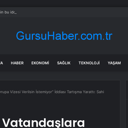
min bu iddiası doğruysa çok tartışılır: ‘Öcalan onayladı’
FA
HABER
EKONOMI
SAĞLIK
TEKNOLOJI
YAŞAM
pa Vizesi Verilsin İstemiyor” İddiası Tartışma Yarattı: Sahi
 Vatandaşlara