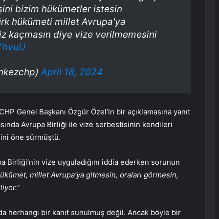
şini bizim hükümetler istesin
rk hükümeti millet Avrupa'ya
viz kaçmasın diye vize verilmemesini
vThvuU
onkezchp)
April 18, 2024
sı CHP Genel Başkanı Özgür Özel’in bir açıklamasına yanıt
asında Avrupa Birliği ile vize serbestisinin kendileri
ğini öne sürmüştü.
pa Birliği’nin vize uyguladığını iddia ederken sorunun
ükûmet, millet Avrupa’ya gitmesin, oraları görmesin,
iyor.”
nda herhangi bir kanıt sunulmuş değil. Ancak böyle bir