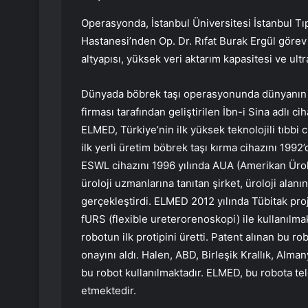
Operasyonda, İstanbul Üniversitesi İstanbul Tıp
Hastanesi’nden Op. Dr. Rıfat Burak Ergül görev
altyapısı, yüksek veri aktarım kapasitesi ve u
Dünyada böbrek taşı operasyonunda dünyanın il
firması tarafından geliştirilen İbn-i Sina adlı c
ELMED, Türkiye’nin ilk yüksek teknolojili tıbbi 
ilk yerli üretim böbrek taşı kırma cihazını 1992’de
ESWL cihazını 1996 yılında AUA (Amerikan Ürol
üroloji uzmanlarına tanıtan şirket, üroloji alanı
gerçekleştirdi. ELMED 2012 yılında Tübitak proje
fURS (flexible ureterorenoskopi) ile kullanılma
robotun ilk protipini üretti. Patent alınan bu 
onayını aldı. Halen, ABD, Birleşik Krallık, Alman
bu robot kullanılmaktadır. ELMED, bu robota te
etmektedir.