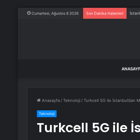
İstan
Cumartesi, Ağustos 8 2026
Son Dakika Haberleri
ANASAY
Anasayfa
/
Teknoloji
/
Turkcell 5G ile İstanbul’dan M
Teknoloji
Turkcell 5G ile