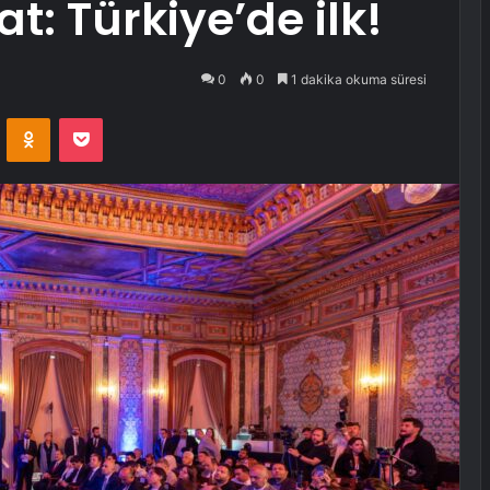
: Türkiye’de ilk!
0
0
1 dakika okuma süresi
VKontakte
Odnoklassniki
Pocket