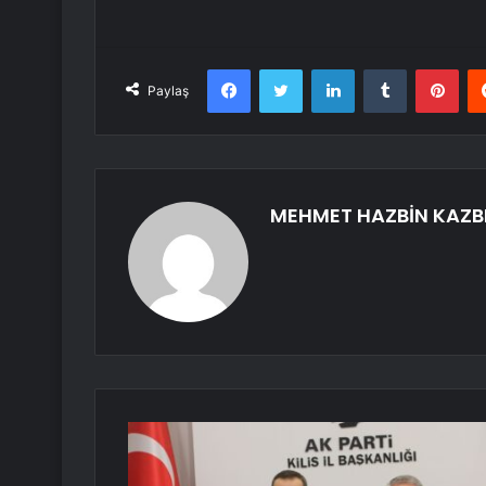
Facebook
Twitter
LinkedIn
Tumblr
Pint
Paylaş
MEHMET HAZBİN KAZB