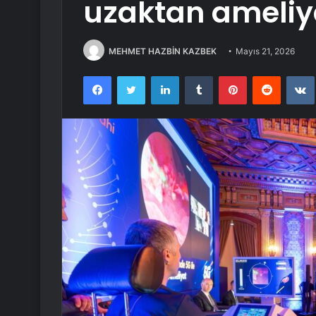
uzaktan ameliyat
MEHMET HAZBİN KAZBEK
Mayıs 21, 2026
Facebook
Twitter
LinkedIn
Tumblr
Pinterest
Reddit