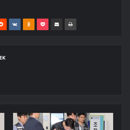
erest
Reddit
VKontakte
Odnoklassniki
Pocket
E-Posta ile paylaş
Yazdır
EK