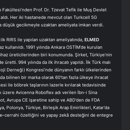
 Fakültesi’nden Prof. Dr. Tzevat Tefik ile Muş Devlet
 aldı. Her iki hastanede mevcut olan Turkcell 5G
ltra düşük gecikmeyle uzaktan ameliyata imkan verdi.
k RIRS ile yapılan uzaktan ameliyatında,
ELMED
ihaz kullanıldı. 1991 yılında Ankara OSTİM’de kurulan
cihaz üreticilerinden biri konumunda. Şirket, Türkiye’nin
 üretti. 994 yılında da ilk ihracatı yapıldı. İlk Türk malı
oji Derneği) Kongresi’nde dünyanın farklı ülkelerinden
nda bilinen bir marka olarak 60’tan fazla ülkeye ihracat
si ile böbrek taşlarının lazerle kırılarak tedavisinde
k üzere Avicenna Roboflex adı verilen İbn-i Sina
robot, Avrupa CE işaretine sahip ve ABD’den de FDA
ya, Polonya, Türkiye, Birleşik Arap Emirlikleri, Katar’da
le–cerrahi özelliğini ve yapay zekâ desteğini de entegre