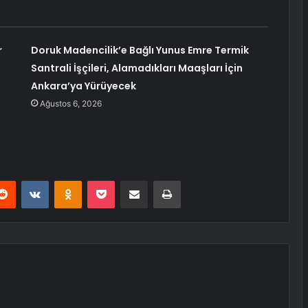
r
Doruk Madencilik’e Bağlı Yunus Emre Termik
Santrali İşçileri, Alamadıkları Maaşları İçin
Ankara’ya Yürüyecek
Ağustos 6, 2026
erest
Reddit
VKontakte
Odnoklassniki
Pocket
E-Posta ile paylaş
Yazdır