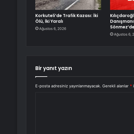
Korkuteli’de Trafik Kazası: İki
Kılıçdaroğl
Ölü, İki Yaralı
Danışmanı
Sönmez’den
Ağustos 6, 2026
Ağustos 6, 
Bir yanıt yazın
E-posta adresiniz yayınlanmayacak.
Gerekli alanlar
*
i
Y
o
r
u
m