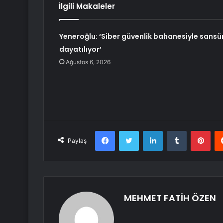
İlgili Makaleler
Yeneroğlu: ‘Siber güvenlik bahanesiyle sansü
dayatılıyor’
Ağustos 6, 2026
Facebook
Twitter
LinkedIn
Tumblr
Pint
Paylaş
MEHMET FATİH ÖZEN