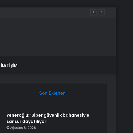
şları İçin Ankara’ya Yürüyecek
İLETIŞIM
Son Eklenen
Yeneroğlu: ‘Siber güvenlik bahanesiyle
sansür dayatılıyor’
Ağustos 6, 2026