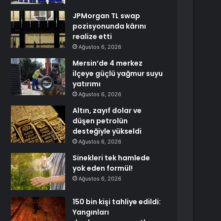
JPMorgan TL swap
pozisyonunda kârını
realize etti
Ağustos 6, 2026
Mersin’de 4 merkez
ilçeye güçlü yağmur suyu
yatırımı
Ağustos 6, 2026
Altın, zayıf dolar ve
düşen petrolün
desteğiyle yükseldi
Ağustos 6, 2026
Sinekleri tek hamlede
yok eden formül!
Ağustos 6, 2026
150 bin kişi tahliye edildi:
Yangınları