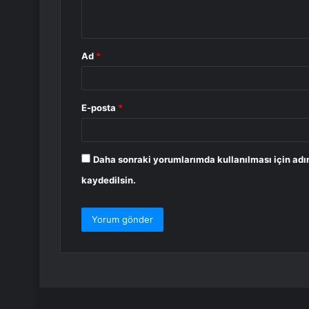
*
Ad
*
E-posta
*
Daha sonraki yorumlarımda kullanılması için adı
kaydedilsin.