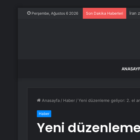
Doruk
Perşembe, Ağustos 6 2026
Son Dakika Haberleri
ANASAY
Anasayfa
/
Haber
/
Yeni düzenleme geliyor: 2. el ar
Haber
Yeni düzenleme g