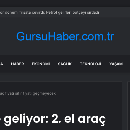
 Madencilik’e Bağlı Yunus Emre Termik Santrali İşçileri, Alamadıkları Maa
FA
HABER
EKONOMI
SAĞLIK
TEKNOLOJI
YAŞAM
aç fiyatı sıfır fiyatı geçmeyecek
eliyor: 2. el araç