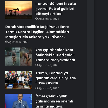
İran zor dönemi fırsata
çevirdi: Petrol gelirleri
bütçeyi sırtladı
Ağustos 6, 2026
Doruk Madencilik’e Bağlı Yunus Emre
Termik Santrali İşçileri, Alamadıkları
Maaşları İçin Ankara’ya Yürüyecek
Ağustos 6, 2026
Yarı çıplak halde kapı
önündeki sütleri çaldı!
Kameralara yakalandı
Ağustos 6, 2026
Trump, Kanada’ya
gümrük vergisini yüzde
50’ye çıkardı
Ağustos 6, 2026
Ömer Çelik: 2 yıllık
çalışmanın en önemli
aşamasındayız