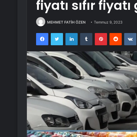
fiyatı sıfır fiy
MEHMET FATİH ÖZEN
Temmuz 9, 2023
Facebook
Twitter
LinkedIn
Tumblr
Pinterest
Reddit