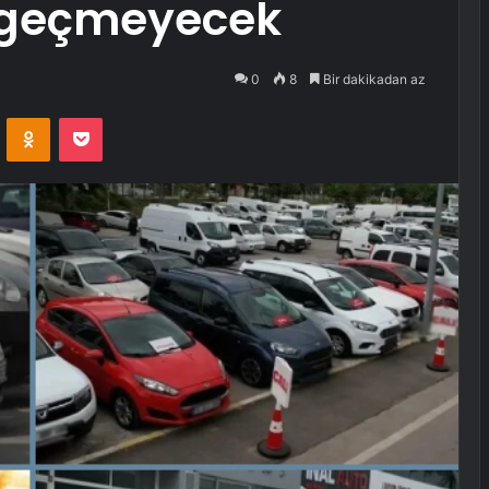
atı geçmeyecek
0
8
Bir dakikadan az
VKontakte
Odnoklassniki
Pocket