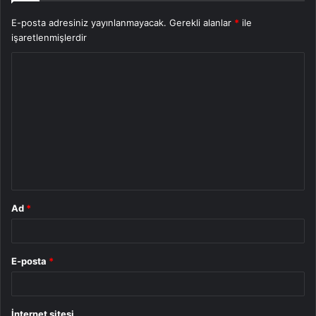
E-posta adresiniz yayınlanmayacak.
Gerekli alanlar
*
ile
işaretlenmişlerdir
Y
o
r
u
m
*
Ad
*
E-posta
*
İnternet sitesi