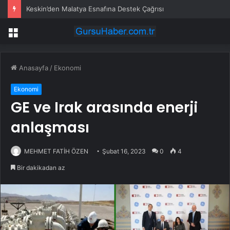
Keskin’den Malatya Esnafına Destek Çağrısı
Menü
Anasayfa
/
Ekonomi
Ekonomi
GE ve Irak arasında enerji
anlaşması
MEHMET FATİH ÖZEN
Şubat 16, 2023
0
4
Bir dakikadan az