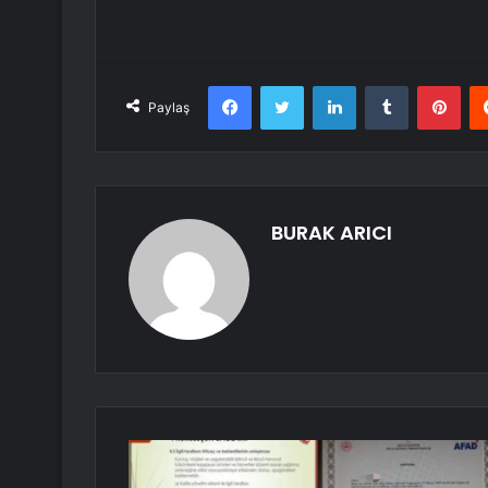
Facebook
Twitter
LinkedIn
Tumblr
Pint
Paylaş
BURAK ARICI