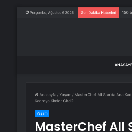
150 b
Perşembe, Ağustos 6 2026
Son Dakika Haberleri
ANASAY
Anasayfa
/
Yaşam
/
MasterChef All Star’da Ana Kad
Kadroya Kimler Girdi?
Yaşam
MasterChef All 