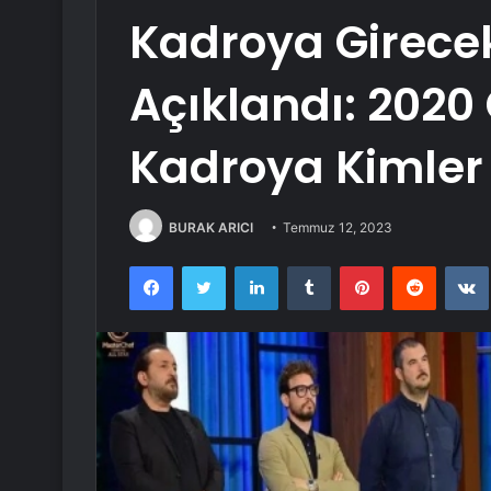
Kadroya Girecek
Açıklandı: 202
Kadroya Kimler 
BURAK ARICI
Temmuz 12, 2023
Facebook
Twitter
LinkedIn
Tumblr
Pinterest
Reddit