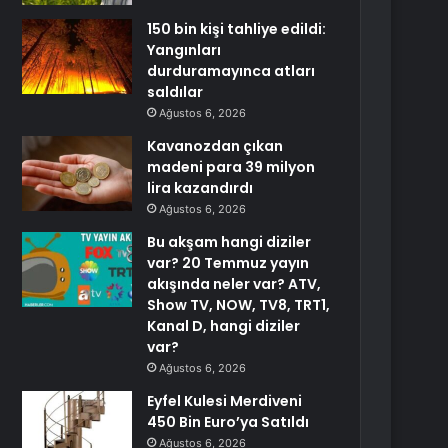
150 bin kişi tahliye edildi:
Yangınları
durduramayınca atları
saldılar
Ağustos 6, 2026
Kavanozdan çıkan
madeni para 39 milyon
lira kazandırdı
Ağustos 6, 2026
Bu akşam hangi diziler
var? 20 Temmuz yayın
akışında neler var? ATV,
Show TV, NOW, TV8, TRT1,
Kanal D, hangi diziler
var?
Ağustos 6, 2026
Eyfel Kulesi Merdiveni
450 Bin Euro’ya Satıldı
Ağustos 6, 2026