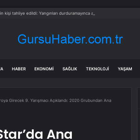
in kişi tahliye edildi: Yangınları durduramayınca atları saldılar
FA
HABER
EKONOMI
SAĞLIK
TEKNOLOJI
YAŞAM
roya Girecek 9. Yarışmacı Açıklandı: 2020 Grubundan Ana
Star’da Ana