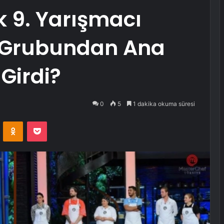
 9. Yarışmacı
0 Grubundan Ana
Girdi?
0
5
1 dakika okuma süresi
VKontakte
Odnoklassniki
Pocket