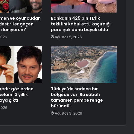
tmen ve oyuncudan
Bankanın 425 bin TL’lik
esi: ‘Her geçen
teklifini kabul etti; kaçırdığı
ızlanıyorum’
para çok daha büyük oldu
2026
Ağustos 5, 2026
üredir gözlerden
Türkiye’de sadece bir
elam 13 yıllık
bölgede var: Bu sabah
aya çıktı
tamamen pembe renge
büründü!
2026
Ağustos 3, 2026