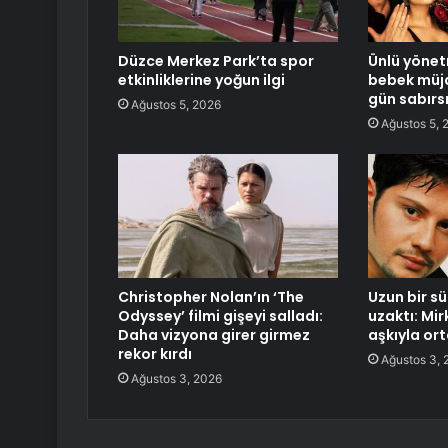
Düzce Merkez Park’ta spor
Ünlü yöne
etkinliklerine yoğun ilgi
bebek müjd
gün sabırs
Ağustos 5, 2026
Ağustos 5, 
Christopher Nolan’ın ‘The
Uzun bir s
Odyssey’ filmi gişeyi salladı:
uzaktı: Mirk
Daha vizyona girer girmez
aşkıyla ort
rekor kırdı
Ağustos 3, 
Ağustos 3, 2026