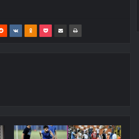
erest
Reddit
VKontakte
Odnoklassniki
Pocket
E-Posta ile paylaş
Yazdır