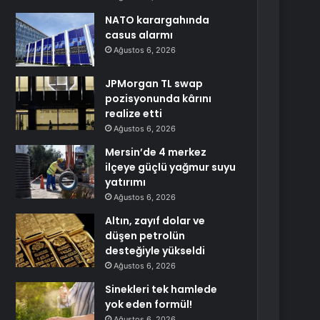
NATO karargahında
casus alarmı
Ağustos 6, 2026
JPMorgan TL swap
pozisyonunda kârını
realize etti
Ağustos 6, 2026
Mersin’de 4 merkez
ilçeye güçlü yağmur suyu
yatırımı
Ağustos 6, 2026
Altın, zayıf dolar ve
düşen petrolün
desteğiyle yükseldi
Ağustos 6, 2026
Sinekleri tek hamlede
yok eden formül!
Ağustos 6, 2026