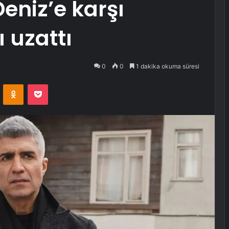
eniz’e karşı
 uzattı
0
0
1 dakika okuma süresi
VKontakte
Odnoklassniki
Pocket