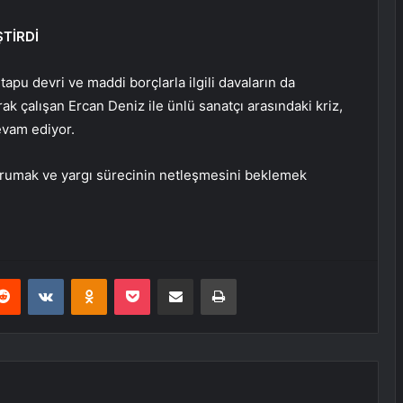
ŞTİRDİ
 tapu devri ve maddi borçlarla ilgili davaların da
ak çalışan Ercan Deniz ile ünlü sanatçı arasındaki kriz,
evam ediyor.
orumak ve yargı sürecinin netleşmesini beklemek
erest
Reddit
VKontakte
Odnoklassniki
Pocket
E-Posta ile paylaş
Yazdır