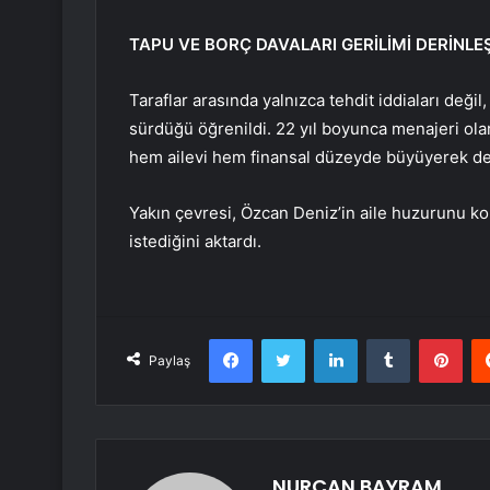
TAPU VE BORÇ DAVALARI GERİLİMİ DERİNLE
Taraflar arasında yalnızca tehdit iddiaları değil,
sürdüğü öğrenildi. 22 yıl boyunca menajeri olar
hem ailevi hem finansal düzeyde büyüyerek d
Yakın çevresi, Özcan Deniz’in aile huzurunu k
istediğini aktardı.
Facebook
Twitter
LinkedIn
Tumblr
Pint
Paylaş
NURCAN BAYRAM