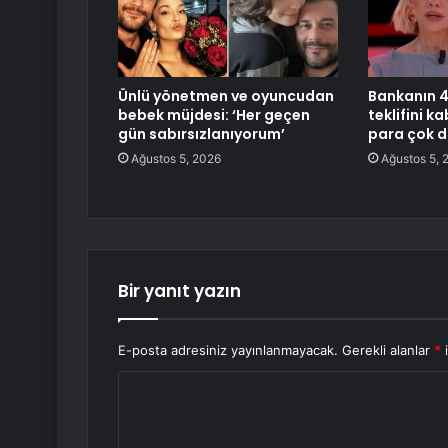
Ünlü yönetmen ve oyuncudan
Bankanın 42
bebek müjdesi: ‘Her geçen
teklifini ka
gün sabırsızlanıyorum’
para çok d
Ağustos 5, 2026
Ağustos 5, 
Bir yanıt yazın
E-posta adresiniz yayınlanmayacak.
Gerekli alanlar
*
i
Y
o
r