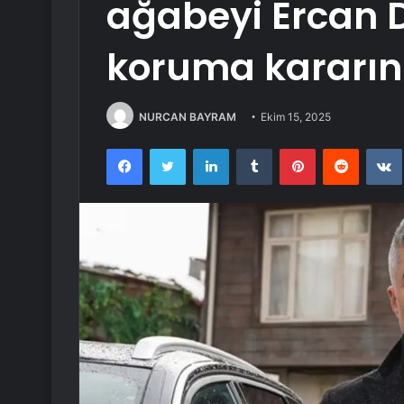
ağabeyi Ercan D
koruma kararını
NURCAN BAYRAM
Ekim 15, 2025
Facebook
Twitter
LinkedIn
Tumblr
Pinterest
Reddit