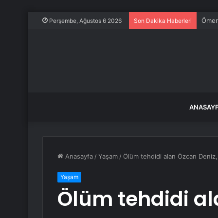
Ömer 
Perşembe, Ağustos 6 2026
Son Dakika Haberleri
ANASAY
Anasayfa
/
Yaşam
/
Ölüm tehdidi alan Özcan Deniz, 
Yaşam
Ölüm tehdidi al