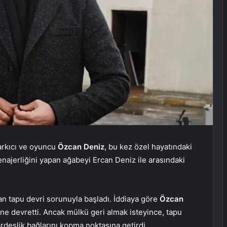
şarkıcı ve oyuncu
Özcan Deniz
, bu kez özel hayatındaki
ajerliğini yapan ağabeyi Ercan Deniz ile arasındaki
an tapu devri sorunuyla başladı. İddiaya göre
Özcan
ine devretti. Ancak mülkü geri almak isteyince, tapu
ardeşlik bağlarını kopma noktasına getirdi.