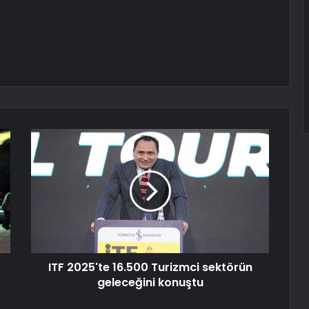
ITF 2025'te 16.500 Turizmci sektörün
geleceğini konuştu