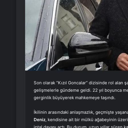
Son olarak “Kızıl Goncalar” dizisinde rol alan 
gelişmelerle gündeme geldi. 22 yıl boyunca men
gerginlik büyüyerek mahkemeye taşındı.
İkilinin arasındaki anlaşmazlık, geçmişte yaşan
Deniz
, kendisine ait bir mülkü ağabeyinin üzer
iptal davası açtı. Bu durum, uzun yıllar süren k