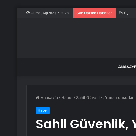
Eski Diya
Cuma, Ağustos 7 2026
Son Dakika Haberleri
ANASAY
Anasayfa
/
Haber
/
Sahil Güvenlik, Yunan unsurları
Haber
Sahil Güvenlik,