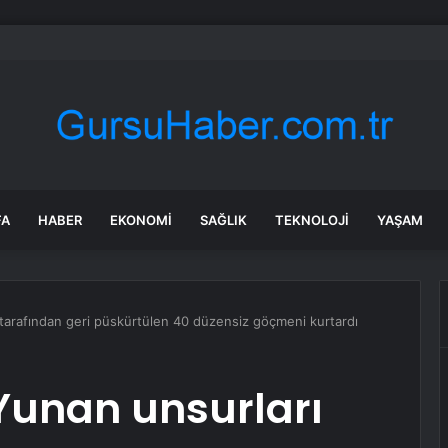
rbakır Cezaevi Hafıza Müzesi oluyor
FA
HABER
EKONOMI
SAĞLIK
TEKNOLOJI
YAŞAM
 tarafından geri püskürtülen 40 düzensiz göçmeni kurtardı
 Yunan unsurları