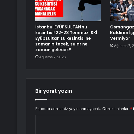
İstanbul EYÜPSULTAN su
Osmangazi
kesintisi! 22-23 Temmuz İSKİ
Kaldırım İş
Eyüpsultan su kesintisi ne
Vermiyor
zaman bitecek, sular ne
Ağustos 7, 
zaman gelecek?
Ağustos 7, 2026
Bir yanıt yazın
E-posta adresiniz yayınlanmayacak.
Gerekli alanlar
*
i
Y
o