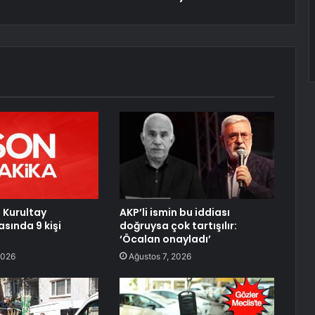
. Kurultay
AKP’li ismin bu iddiası
sında 9 kişi
doğruysa çok tartışılır:
‘Öcalan onayladı’
2026
Ağustos 7, 2026