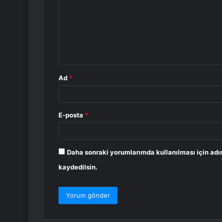
r
u
m
*
Ad
*
E-posta
*
Daha sonraki yorumlarımda kullanılması için adı
kaydedilsin.