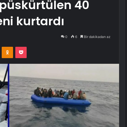
 püskürtülen 40
ni kurtardı
0
6
Bir dakikadan az
VKontakte
Odnoklassniki
Pocket