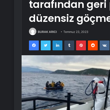
tarafından geri
düzensiz göçme
BURAK ARICI
Temmuz 23, 2023
Facebook
Twitter
LinkedIn
Tumblr
Pinterest
Reddit