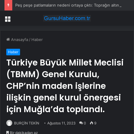
Peş peşe patlamaların nedeni ortaya çıktı: Toprağın altından 400 bomba çıktı
Menü
Anasayfa
/
Haber
Haber
Türkiye Büyük Millet Meclisi
(TBMM) Genel Kurulu,
CHP’nin maden işlerine
ilişkin genel kurul önergesi
için Muğla’da toplandı.
BURÇİN TEKİN
Ağustos 11, 2023
0
9
Bir dakikadan az