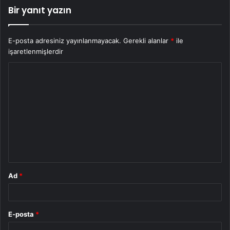
Bir yanıt yazın
E-posta adresiniz yayınlanmayacak.
Gerekli alanlar
*
ile
işaretlenmişlerdir
Y
o
r
u
m
*
Ad
*
E-posta
*