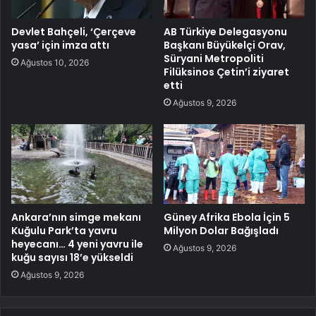
Devlet Bahçeli, ‘Çerçeve
AB Türkiye Delegasyonu
yasa’ için imza attı
Başkanı Büyükelçi Orav,
Süryani Metropoliti
Ağustos 10, 2026
Filüksinos Çetin’i ziyaret
etti
Ağustos 9, 2026
Ankara’nın simge mekanı
Güney Afrika Ebola İçin 5
Kuğulu Park’ta yavru
Milyon Dolar Bağışladı
heyecanı… 4 yeni yavru ile
Ağustos 9, 2026
kuğu sayısı 18’e yükseldi
Ağustos 9, 2026