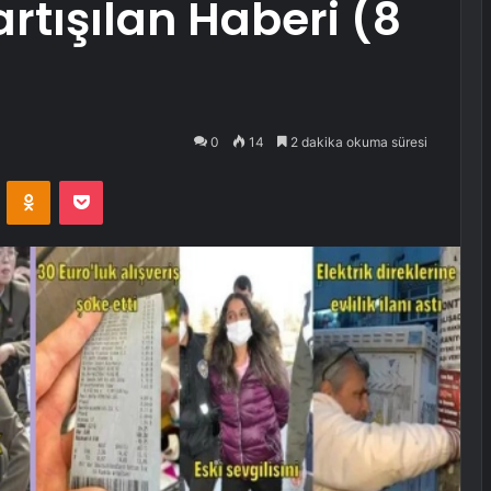
rtışılan Haberi (8
0
14
2 dakika okuma süresi
VKontakte
Odnoklassniki
Pocket