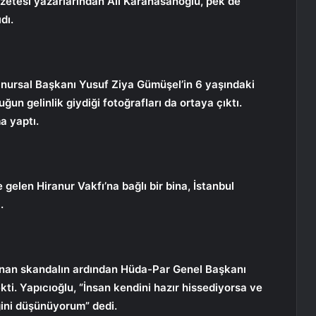
azetesi yazarlarından Ali Karahasanoğlu, pek de
dı.
 Onursal Başkanı Yusuf Ziya Gümüşel’in 6 yaşındaki
n gelinlik giydiği fotoğrafları da ortaya çıktı.
a yaptı.
gelen Hiranur Vakfı’na bağlı bir bina, İstanbul
.
anan skandalın ardından Hüda-Par Genel Başkanı
ti. Yapıcıoğlu, “İnsan kendini hazır hissediyorsa ve
ğini düşünüyorum” dedi.