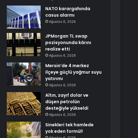
NATO karargahında
casus alarmı
Ağustos 6, 2026
JPMorgan TL swap
pozisyonunda kârını
realize etti
Ağustos 6, 2026
Mersin’de 4 merkez
ilçeye güçlü yağmur suyu
yatırımı
Ağustos 6, 2026
Altın, zayıf dolar ve
düşen petrolün
desteğiyle yükseldi
Ağustos 6, 2026
Sinekleri tek hamlede
yok eden formül!
Ağustos 6, 2026