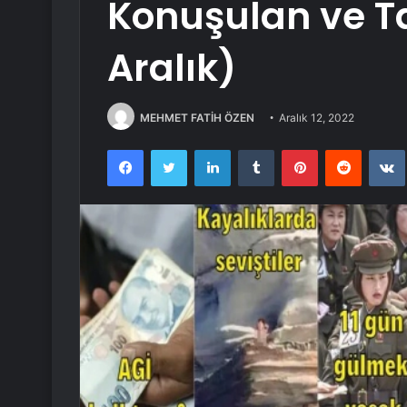
Konuşulan ve Ta
Aralık)
MEHMET FATİH ÖZEN
Aralık 12, 2022
Facebook
Twitter
LinkedIn
Tumblr
Pinterest
Reddit