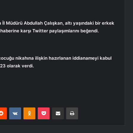
 İl Müdürü Abdullah Çalışkan, altı yaşındaki bir erkek
u haberine karşı Twitter paylaşımlarını beğendi.
 çocuğu nikahına ilişkin hazırlanan iddianameyi kabul
3 olarak verdi.
erest
Reddit
VKontakte
Odnoklassniki
Pocket
E-Posta ile paylaş
Yazdır