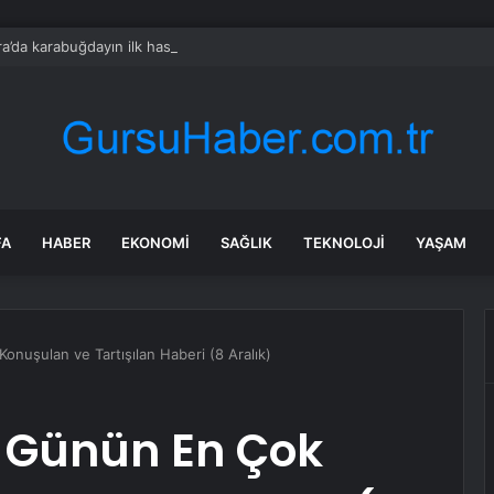
a’da karabuğdayın ilk hasadı yapıldı
FA
HABER
EKONOMI
SAĞLIK
TEKNOLOJI
YAŞAM
nuşulan ve Tartışılan Haberi (8 Aralık)
 Günün En Çok